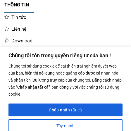
THÔNG TIN
Tin tức
Liên hệ
Download
Chúng tôi tôn trọng quyền riêng tư của bạn !
LIÊN HỆ MUA HÀNG
Chúng tôi sử dụng cookie để cải thiện trải nghiệm duyệt web
Kinh doanh:
KD Dự Án: 0987
Kế Toán:
của bạn, hiển thị nội dung hoặc quảng cáo được cá nhân hóa
0966.93.1717
835 345
0987.919.040
và phân tích lưu lượng truy cập của chúng tôi. Bằng cách nhấp
vào
"Chấp nhận tất cả"
, bạn đồng ý với việc chúng tôi sử dụng
cookie
Chấp nhận tất cả
Công ty TNHH Nam Bình Xương - Số ĐKKD: 0108783483 cấp ngày
14/06/2019 bởi Sở Kế Hoạch và Đầu Tư Tp. Hà Nội
Tùy chỉnh