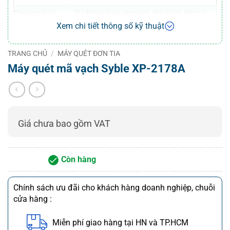
Phương thức
Tự động (auto-sensing), thủ công, liên tục
quét
(manually, automatically, successively)
Xem chi tiết thông số kỹ thuật
Độ sâu trường
0 – 280 mm
quét
TRANG CHỦ
/
MÁY QUÉT ĐƠN TIA
Tốc độ quét
300 scans/giây (300 scans/second)
Máy quét mã vạch Syble XP-2178A
Độ phân giải tối
3mil & 4mil (0.1 mm)
thiểu
Độ tương phản
Tối thiểu 35% contrast
in ấn tối thiểu
Giá chưa bao gồm VAT
Điện áp hoạt
động & Dòng
5V, 85mA
điện
Còn hàng
Giao tiếp
USB-HID, USB-COM, PS2, RS232
Chính sách ưu đãi cho khách hàng doanh nghiệp, chuỗi
Chất liệu vỏ
Nhựa ABS + PC
cửa hàng :
Kích thước
102 x 71 x 177 mm
Trọng lượng
205 g
Miễn phí giao hàng tại HN và TP.HCM