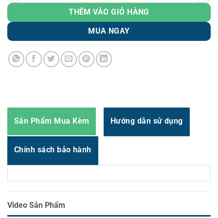
Zalo
0966.93.1717
THÊM VÀO GIỎ HÀNG
Zalo
0987.835.345
MUA NGAY
Zalo
0987.919.040
Thời gian:
Từ 8h-17h30 Thứ 2 đến Thứ 7
Email : support@vincode.com.vn
Sản Phẩm Mua Kèm
Hướng dẫn sử dụng
Chính sách bảo hành
Video Sản Phẩm