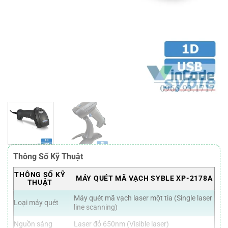
Thông Số Kỹ Thuật
THÔNG SỐ KỸ
MÁY QUÉT MÃ VẠCH SYBLE XP-2178A
THUẬT
Máy quét mã vạch laser một tia (Single laser
Loại máy quét
line scanning)
Nguồn sáng
Laser đỏ 650nm (Visible laser)