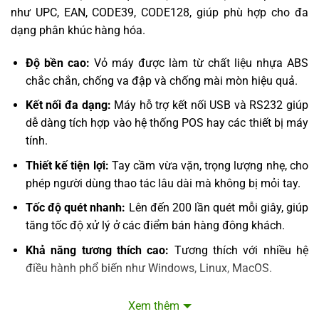
như UPC, EAN, CODE39, CODE128, giúp phù hợp cho đa
dạng phân khúc hàng hóa.
Độ bền cao:
Vỏ máy được làm từ chất liệu nhựa ABS
chắc chắn, chống va đập và chống mài mòn hiệu quả.
Kết nối đa dạng:
Máy hỗ trợ kết nối USB và RS232 giúp
dễ dàng tích hợp vào hệ thống POS hay các thiết bị máy
tính.
Thiết kế tiện lợi:
Tay cầm vừa vặn, trọng lượng nhẹ, cho
phép người dùng thao tác lâu dài mà không bị mỏi tay.
Tốc độ quét nhanh:
Lên đến 200 lần quét mỗi giây, giúp
tăng tốc độ xử lý ở các điểm bán hàng đông khách.
Khả năng tương thích cao:
Tương thích với nhiều hệ
điều hành phổ biến như Windows, Linux, MacOS.
Ứng dụng thực tiễn của Syble XP-2178A trong
Xem thêm
kinh doanh