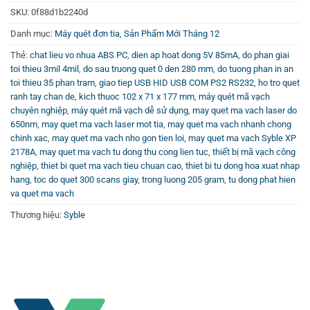
SKU:
0f88d1b2240d
vạch có thiết kế đơn giản, hiệu quả cao, có thể tham khảo
thêm thông tin chi tiết về các loại
Máy quét đơn tia
khác
Danh mục:
Máy quét đơn tia
,
Sản Phẩm Mới Tháng 12
giúp bạn lựa chọn được thiết bị phù hợp với nhu cầu sử
Thẻ:
chat lieu vo nhua ABS PC
,
dien ap hoat dong 5V 85mA
,
do phan giai
dụng và ngân sách.
toi thieu 3mil 4mil
,
do sau truong quet 0 den 280 mm
,
do tuong phan in an
toi thieu 35 phan tram
,
giao tiep USB HID USB COM PS2 RS232
,
ho tro quet
ranh tay chan de
,
kich thuoc 102 x 71 x 177 mm
,
máy quét mã vạch
Video hướng dẫn và đánh giá trực quan về Syble
chuyên nghiệp
,
máy quét mã vạch dễ sử dụng
,
may quet ma vach laser do
XP-2178A
650nm
,
may quet ma vach laser mot tia
,
may quet ma vach nhanh chong
chinh xac
,
may quet ma vach nho gon tien loi
,
may quet ma vach Syble XP
Để có cái nhìn chi tiết hơn về khả năng và hiệu suất hoạt
2178A
,
may quet ma vach tu dong thu cong lien tuc
,
thiết bị mã vạch công
động của máy quét mã vạch Syble XP-2178A, bạn có thể
nghiệp
,
thiet bi quet ma vach tieu chuan cao
,
thiet bi tu dong hoa xuat nhap
xem các video đánh giá, hướng dẫn sử dụng sản phẩm
hang
,
toc do quet 300 scans giay
,
trong luong 205 gram
,
tu dong phat hien
trên
Kênh Youtube Vincode
. Các video này cung cấp thông
va quet ma vach
tin cụ thể về cách kết nối, thiết lập và bảo trì thiết bị một
Thương hiệu:
Syble
cách hiệu quả.