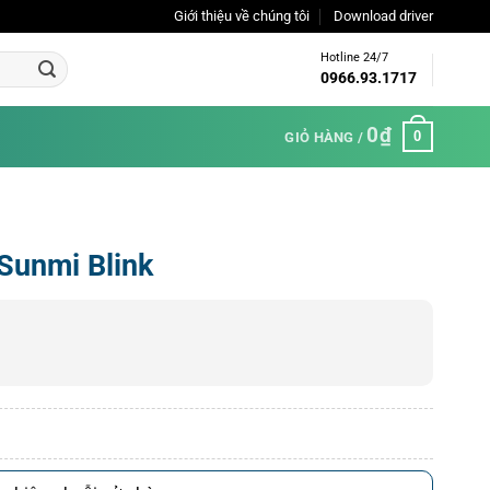
Giới thiệu về chúng tôi
Download driver
Hotline 24/7
0966.93.1717
0
₫
0
GIỎ HÀNG /
Sunmi Blink