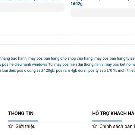
1602g
 thang bao hanh
,
may pos ban hang cho shop cua hang
,
may pos ban hang ty ss
 pos he dieu hanh windows 10
,
may pos hien dai thong minh
,
may pos ket noi wi
 loai den
,
pos o cung ssd 120gb
,
pos ram 4gb ddr3l
,
pos ty sso t70 15 inch
,
thie
THÔNG TIN
HỖ TRỢ KHÁCH H
Giới thiệu
Chính sách bán