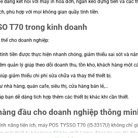
àng kết nối với máy in hóa đơn, ngăn kéo đựng tiền và các thi
ích, phù hợp với mọi không gian quầy tính tiền.
SO T70 trong kinh doanh
 thế cho doanh nghiệp:
 tính tiền được thực hiện nhanh chóng, giảm thiểu sai sót và n
 quản lý giúp theo dõi doanh thu, tồn kho, khách hàng một cá
iúp giảm thiểu chi phí sửa chữa và thay thế thiết bị.
ư nhà hàng, quán cafe, siêu thị, cửa hàng bán lẻ,…
p bạn dễ dàng tích hợp thêm các thiết bị khác khi cần thiết.
àng đầu cho doanh nghiệp thông min
nh năng tiện ích, máy POS TYSSO T70 (i5-3317U) không chỉ g
một thiết bị bán hàng để bàn chất lượng, đáng tin cậy thì đây 