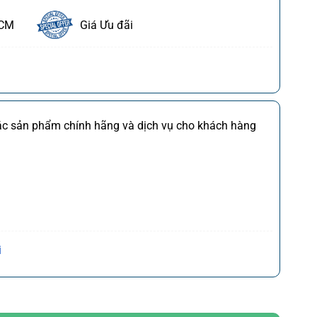
HCM
Giá Ưu đãi
ết
FDI
Chi tiết
các sản phẩm chính hãng và dịch vụ cho khách hàng
M
Chi tiết
*)
Chi tiết
(*)
Chi tiết
,CQ
)
Chi tiết
Trần Hưng Đạo, P. Cửa Nam, Q. Hoàn Kiếm, Tp. Hà
i
ng