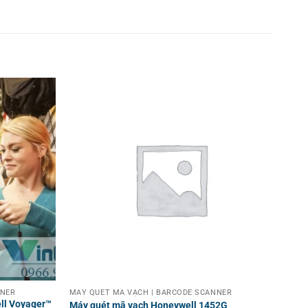
 hữu ích về các dòng máy POS và thiết bị bán hàng.
NNER
MÁY QUÉT MÃ VẠCH | BARCODE SCANNER
ll Voyager™
Máy quét mã vạch Honeywell 1452G