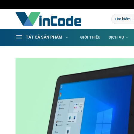
Bỏ
qua
Tìm
nội
kiếm:
dung
TẤT CẢ SẢN PHẨM
GIỚI THIỆU
DỊCH VỤ