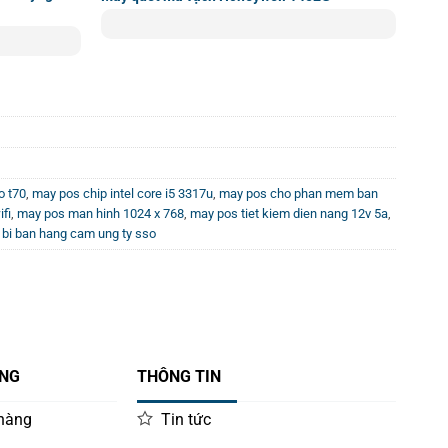
o t70
,
may pos chip intel core i5 3317u
,
may pos cho phan mem ban
fi
,
may pos man hinh 1024 x 768
,
may pos tiet kiem dien nang 12v 5a
,
t bi ban hang cam ung ty sso
ÀNG
THÔNG TIN
 hàng
Tin tức