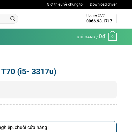
Giới thiệu về chúng tôi
Download driver
Hotline 24/7
0966.93.1717
0
₫
0
GIỎ HÀNG /
T70 (i5- 3317u)
ghiệp, chuỗi cửa hàng :