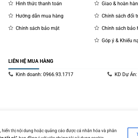
Hình thức thanh toán
Giao & hoàn hà
Hướng dẫn mua hàng
Chính sách đổi t
Chính sách bảo mật
Chính sách bảo
Góp ý & Khiếu nạ
LIÊN HỆ MUA HÀNG
Kinh doanh: 0966.93.1717
KD Dự Án:
y 14/06/2019 bởi Sở Kế Hoạch và Đầu Tư Tp. Hà Nội
n, hiển thị nội dung hoặc quảng cáo được cá nhân hóa và phân
n tất cả"
, bạn đồng ý với việc chúng tôi sử dụng cookie