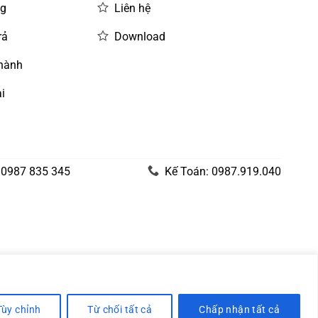
ng
Liên hệ
rả
Download
 hành
i
 0987 835 345
Kế Toán: 0987.919.040
Tùy chỉnh
Từ chối tất cả
Chấp nhận tất cả
Visa
PayPal
Stripe
MasterCard
Cash