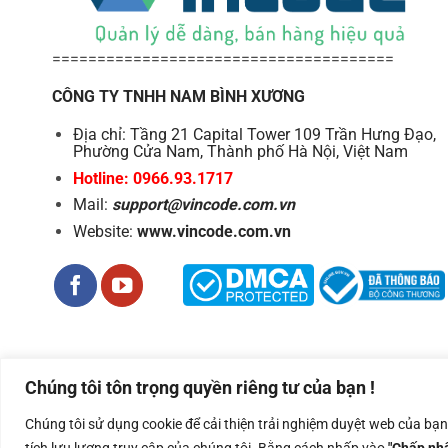
======================================
CÔNG TY TNHH NAM BÌNH XƯƠNG
Địa chỉ: Tầng 21 Capital Tower 109 Trần Hưng Đạo,
Phường Cửa Nam, Thành phố Hà Nội, Việt Nam
Hotline: 0966.93.1717
Mail:
support@vincode.com.vn
Website:
www.vincode.com.vn
Chúng tôi tôn trọng quyền riêng tư của bạn !
Công ty TNHH Nam Bình Xương - Số ĐKKD: 0108783483 cấp ngà
Chúng tôi sử dụng cookie để cải thiện trải nghiệm duyệt web của bạ
Copyright 2026 ©
Nam Binh Xuong
tích lưu lượng truy cập của chúng tôi. Bằng cách nhấp vào
"Chấp nhậ