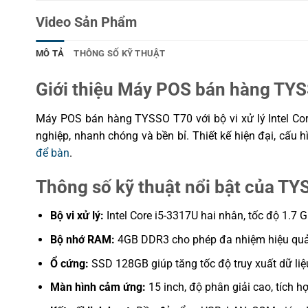
Điện áp sử
12V – 5A
dụng
Video Sản Phẩm
Chân đế
Kim loại phủ sơn đen nhám, cứng cáp, sang 
MÔ TẢ
THÔNG SỐ KỸ THUẬT
Các cổng kết
1 x VGA; 1 x HDMI; 1 x LAN (RJ45); 1 x Audio
nối
2.0; 2 x USB 3.0; 1 x RS232; Wifi tích hợp
Giới thiệu Máy POS bán hàng TYSS
Hệ điều hành
Windows 10
Máy POS bán hàng TYSSO T70 với bộ vi xử lý Intel Cor
Phần mềm
Tương thích với mọi phần mềm bán hàng trên
nghiệp, nhanh chóng và bền bỉ. Thiết kế hiện đại, cấ
tương thích
để bàn
.
Kích thước &
Thông tin cụ thể không công bố chính thức
Trọng lượng
Thông số kỹ thuật nổi bật của TY
Bảo hành
12 tháng
Bộ vi xử lý:
Intel Core i5-3317U hai nhân, tốc độ 1.7
Bộ nhớ RAM:
4GB DDR3 cho phép đa nhiệm hiệu quả, 
Ổ cứng:
SSD 128GB giúp tăng tốc độ truy xuất dữ li
Màn hình cảm ứng:
15 inch, độ phân giải cao, tích h