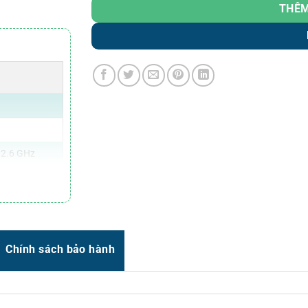
Zalo
0966.93.1717
THÊM
Zalo
0987.835.345
Zalo
0987.919.040
Thời gian:
Từ 8h-17h30 Thứ 2 đến Thứ 7
Email : support@vincode.com.vn
 2.6 GHz
4 x 768 pixels
Chính sách bảo hành