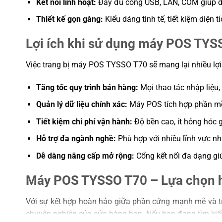
Kết nối linh hoạt:
Đầy đủ cổng USB, LAN, COM giúp dễ d
Thiết kế gọn gàng:
Kiểu dáng tinh tế, tiết kiệm diện t
Lợi ích khi sử dụng máy POS TYS
Việc trang bị máy POS TYSSO T70 sẽ mang lại nhiều lợi
Tăng tốc quy trình bán hàng:
Mọi thao tác nhập liệu,
Quản lý dữ liệu chính xác:
Máy POS tích hợp phần mềm
Tiết kiệm chi phí vận hành:
Độ bền cao, ít hỏng hóc g
Hỗ trợ đa ngành nghề:
Phù hợp với nhiều lĩnh vực nh
Dễ dàng nâng cấp mở rộng:
Cổng kết nối đa dạng giú
Máy POS TYSSO T70 – Lựa chọn h
Với sự kết hợp hoàn hảo giữa phần cứng mạnh mẽ và tí
chuyên nghiệp của cửa hàng bạn. Nếu bạn đang tìm kiếm 