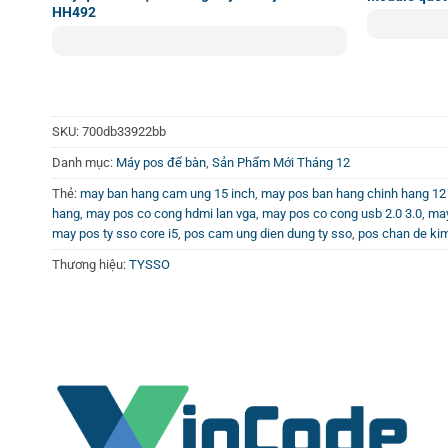
HH492
SKU:
700db33922bb
Danh mục:
Máy pos để bàn
,
Sản Phẩm Mới Tháng 12
Thẻ:
may ban hang cam ung 15 inch
,
may pos ban hang chinh hang 12
hang
,
may pos co cong hdmi lan vga
,
may pos co cong usb 2.0 3.0
,
may
may pos ty sso core i5
,
pos cam ung dien dung ty sso
,
pos chan de kim
Thương hiệu:
TYSSO