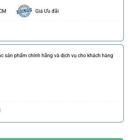
HCM
Giá Ưu đãi
ết
FDI
Chi tiết
các sản phẩm chính hãng và dịch vụ cho khách hàng
M
Chi tiết
*)
Chi tiết
(*)
Chi tiết
,CQ
)
Chi tiết
Trần Hưng Đạo, P. Cửa Nam, Q. Hoàn Kiếm, Tp. Hà
i