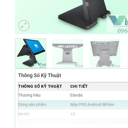
Thông Số Kỹ Thuật
THÔNG SỐ KỸ THUẬT
CHI TIẾT
Thương hiệu
Elanda
Dòng sản phẩm
Máy POS Android để bàn
Model
A3
Chip xử lý
Rockchip 3568, Cortex-A55, lên