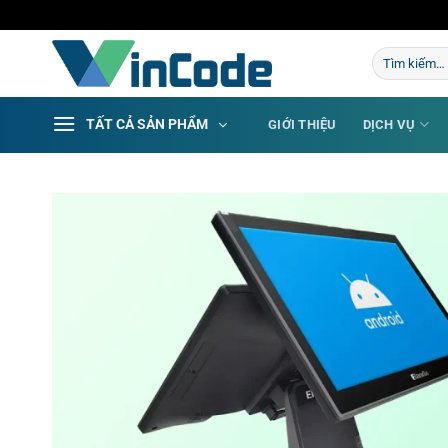
Bỏ
qua
Tìm
nội
kiếm:
dung
TẤT CẢ SẢN PHẨM
GIỚI THIỆU
DỊCH VỤ