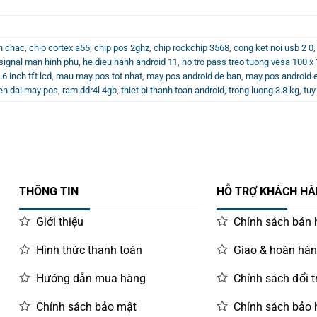
n chac
,
chip cortex a55
,
chip pos 2ghz
,
chip rockchip 3568
,
cong ket noi usb 2 0
signal man hinh phu
,
he dieu hanh android 11
,
ho tro pass treo tuong vesa 100 
6 inch tft lcd
,
mau may pos tot nhat
,
may pos android de ban
,
may pos android 
en dai may pos
,
ram ddr4l 4gb
,
thiet bi thanh toan android
,
trong luong 3.8 kg
,
tuy
THÔNG TIN
HỖ TRỢ KHÁCH H
Giới thiệu
Chính sách bán
Hình thức thanh toán
Giao & hoàn hà
Hướng dẫn mua hàng
Chính sách đổi t
Chính sách bảo mật
Chính sách bảo