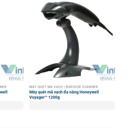
NNER
MÁY QUÉT MÃ VẠCH | BARCODE SCANNER
well
Máy quét mã vạch đa năng Honeywell
Voyager™ 1200g