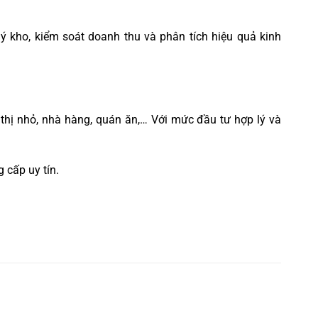
 kho, kiểm soát doanh thu và phân tích hiệu quả kinh
 thị nhỏ, nhà hàng, quán ăn,… Với mức đầu tư hợp lý và
 cấp uy tín.
c video đánh giá, hướng dẫn sử dụng tại
Kênh Youtube