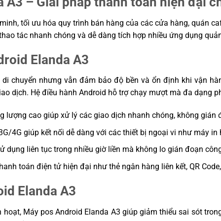
a A3 – Giải pháp thanh toán hiện đại 
minh, tối ưu hóa quy trình bán hàng của các cửa hàng, quán caf
thao tác nhanh chóng và dễ dàng tích hợp nhiều ứng dụng quản
droid Elanda A3
 20 ký tự
ện di chuyển nhưng vẫn đảm bảo độ bền và ổn định khi vận hà
 giao dịch. Hệ điều hành Android hỗ trợ chạy mượt mà đa dạng
ng lượng cao giúp xử lý các giao dịch nhanh chóng, không gián 
 3G/4G giúp kết nối dễ dàng với các thiết bị ngoại vi như máy in 
ử dụng liên tục trong nhiều giờ liền mà không lo gián đoạn công
anh toán điện tử hiện đại như thẻ ngân hàng liên kết, QR Code, 
oid Elanda A3
 hoạt, Máy pos Android Elanda A3 giúp giảm thiểu sai sót tron