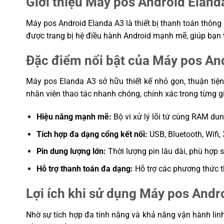
Giới thiệu Máy pos Android Eland
Kích thước
380mm x 180mm x 330mm
Trọng lượng
3.8 kg
Máy pos Android Elanda A3 là thiết bị thanh toán thông 
được trang bị hệ điều hành Android mạnh mẽ, giúp bạn 
Hỗ trợ pass treo tường
VESA 100 x 100 mm
– Màn hình phụ hiển thị 15 inch
Đặc điểm nổi bật của Máy pos An
Tùy chọn (Option)
– Màn hình VFD, USB (VCOM), 2 x
– Đầu đọc thẻ từ MSR
Máy pos Elanda A3 sở hữu thiết kế nhỏ gọn, thuận ti
Bảo hành
12 tháng
nhân viên thao tác nhanh chóng, chính xác trong từng
Hiệu năng mạnh mẽ:
Bộ vi xử lý lõi tứ cùng RAM du
Tích hợp đa dạng cổng kết nối:
USB, Bluetooth, Wifi,
Pin dung lượng lớn:
Thời lượng pin lâu dài, phù hợp s
Hỗ trợ thanh toán đa dạng:
Hỗ trợ các phương thức th
Lợi ích khi sử dụng Máy pos Andr
Nhờ sự tích hợp đa tính năng và khả năng vận hành linh