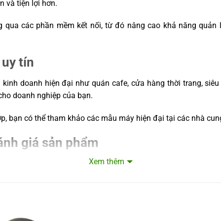
 và tiện lợi hơn.
g qua các phần mềm kết nối, từ đó nâng cao khả năng quản lý
uy tín
kinh doanh hiện đại như quán cafe, cửa hàng thời trang, siêu
 cho doanh nghiệp của bạn.
p, bạn có thể tham khảo các mẫu máy hiện đại tại các nhà cung
ánh giá sản phẩm
Xem thêm
à các giải pháp thanh toán hiện đại, bạn có thể theo dõi cá
áp các thắc mắc và tận dụng tối đa tính năng của máy pos.