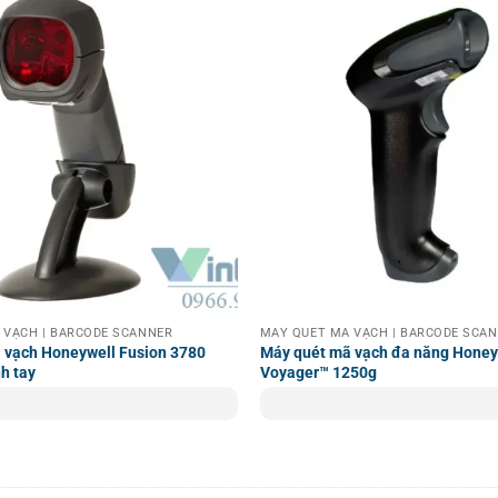
̃ VẠCH | BARCODE SCANNER
MÁY QUÉT MÃ VẠCH | BARCODE SCA
 vạch Honeywell Fusion 3780
Máy quét mã vạch đa năng Honey
nh tay
Voyager™ 1250g