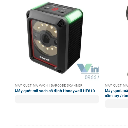
MÁY QUÉT MÃ VẠCH | BARCODE SCANNER
MÁY QUÉT MA
Máy quét mã
Máy quét mã vạch cố định Honeywell HF810
cầm tay / rả