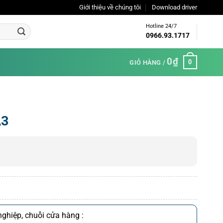
Giới thiệu về chúng tôi
Download driver
Hotline 24/7
0966.93.1717
0
₫
0
GIỎ HÀNG /
A3
ghiệp, chuỗi cửa hàng :