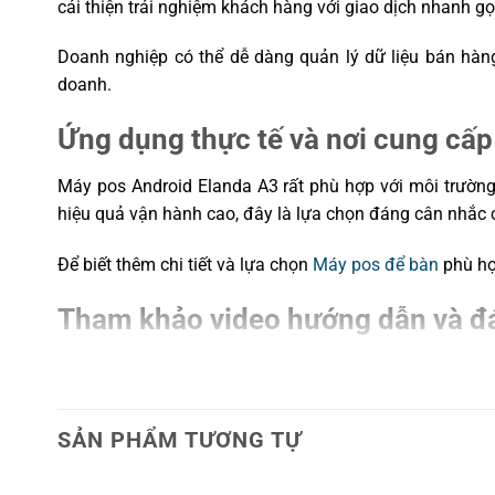
cải thiện trải nghiệm khách hàng với giao dịch nhanh gọn
Doanh nghiệp có thể dễ dàng quản lý dữ liệu bán hàn
doanh.
Ứng dụng thực tế và nơi cung cấp 
Máy pos Android Elanda A3 rất phù hợp với môi trường 
hiệu quả vận hành cao, đây là lựa chọn đáng cân nhắc
Để biết thêm chi tiết và lựa chọn
Máy pos để bàn
phù hợ
Tham khảo video hướng dẫn và đ
Để có cái nhìn trực quan hơn về máy pos Elanda A3 v
Vincode
. Đây là nguồn thông tin bổ ích giúp bạn giải đ
SẢN PHẨM TƯƠNG TỰ