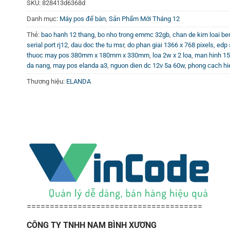
SKU:
828413d6368d
Danh mục:
Máy pos để bàn
,
Sản Phẩm Mới Tháng 12
Thẻ:
bao hanh 12 thang
,
bo nho trong emmc 32gb
,
chan de kim loai be
serial port rj12
,
dau doc the tu msr
,
do phan giai 1366 x 768 pixels
,
edp 
thuoc may pos 380mm x 180mm x 330mm
,
loa 2w x 2 loa
,
man hinh 15.
da nang
,
may pos elanda a3
,
nguon dien dc 12v 5a 60w
,
phong cach hi
Thương hiệu:
ELANDA
======================================
CÔNG TY TNHH NAM BÌNH XƯƠNG