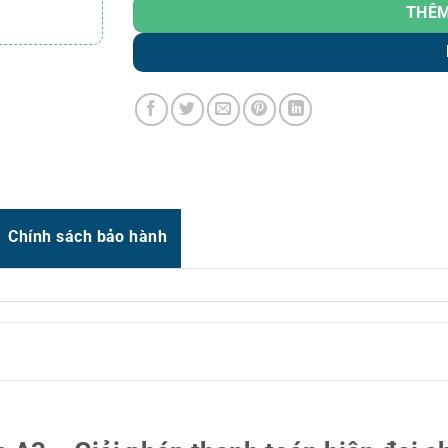
Zalo
0966.93.1717
THÊM
Zalo
0987.835.345
 1
Zalo
0987.919.040
Thời gian:
Từ 8h-17h30 Thứ 2 đến Thứ 7
Email : support@vincode.com.vn
Chính sách bảo hành
hụ thứ 2