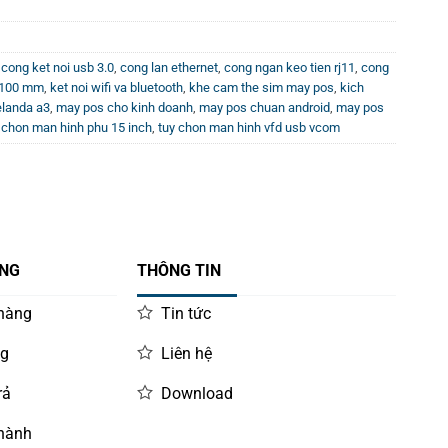
,
cong ket noi usb 3.0
,
cong lan ethernet
,
cong ngan keo tien rj11
,
cong
x 100 mm
,
ket noi wifi va bluetooth
,
khe cam the sim may pos
,
kich
elanda a3
,
may pos cho kinh doanh
,
may pos chuan android
,
may pos
 chon man hinh phu 15 inch
,
tuy chon man hinh vfd usb vcom
ÀNG
THÔNG TIN
 hàng
Tin tức
ng
Liên hệ
rả
Download
 hành