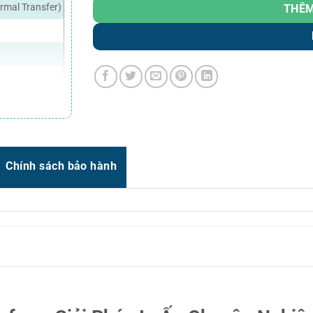
Zalo
0966.93.1717
rmal Transfer)
THÊM
Zalo
0987.835.345
Zalo
0987.919.040
Thời gian:
Từ 8h-17h30 Thứ 2 đến Thứ 7
Email : support@vincode.com.vn
 (tùy chọn)
Chính sách bảo hành
ều dài tem: 10
hãn tái sử