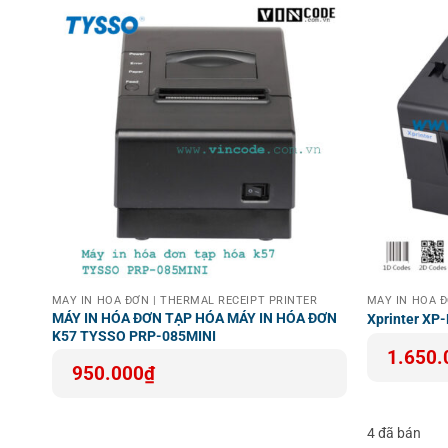
R
MÁY IN HOÁ ĐƠN | THERMAL RECEIPT PRINTER
MÁY IN HOÁ Đ
 58mm
MÁY IN HÓA ĐƠN TẠP HÓA MÁY IN HÓA ĐƠN
Xprinter XP-
K57 TYSSO PRP-085MINI
1.650.
950.000
₫
Tính Năng Nổi Bật Của Máy In Mã
4 đã bán