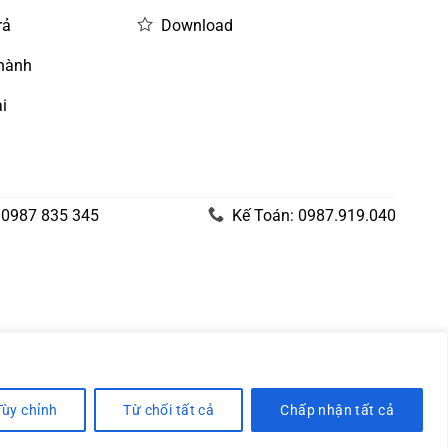
rả
Download
 hành
i
 0987 835 345
Kế Toán: 0987.919.040
Tùy chỉnh
Từ chối tất cả
Chấp nhận tất cả
Visa
PayPal
Stripe
MasterCard
Cash
On