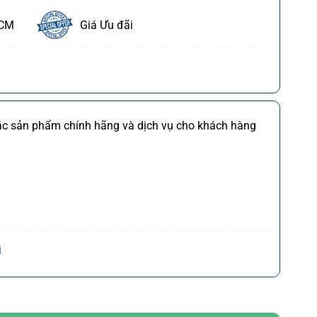
HCM
Giá Ưu đãi
ết
FDI
Chi tiết
các sản phẩm chính hãng và dịch vụ cho khách hàng
M
Chi tiết
*)
Chi tiết
(*)
Chi tiết
,CQ
)
Chi tiết
Trần Hưng Đạo, P. Cửa Nam, Q. Hoàn Kiếm, Tp. Hà
i
 số lượng