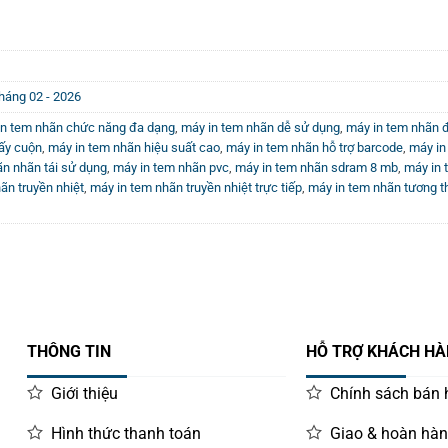
0
out
 thông qua nhiệt độ cao, tạo ra nét in sắc nét, bền màu, chịu
of
5
m thiểu bảo trì liên tục.
áng 02 - 2026
in tem nhãn chức năng đa dạng
,
máy in tem nhãn dễ sử dụng
,
máy in tem nhãn đ
người dùng dễ dàng theo dõi lượng ruy băng còn lại, tiện lợi cho
ấy cuộn
,
máy in tem nhãn hiệu suất cao
,
máy in tem nhãn hỗ trợ barcode
,
máy in
, tự động nhận dạng kích thước và loại giấy để đảm bảo độ chín
ãn nhãn tái sử dụng
,
máy in tem nhãn pvc
,
máy in tem nhãn sdram 8 mb
,
máy in 
ãn truyền nhiệt
,
máy in tem nhãn truyền nhiệt trực tiếp
,
máy in tem nhãn tương th
ng công việc lớn mà vẫn giữ vững độ bền và hiệu suất.
THÔNG TIN
HỖ TRỢ KHÁCH H
Giới thiệu
Chính sách bán
Hình thức thanh toán
Giao & hoàn hà