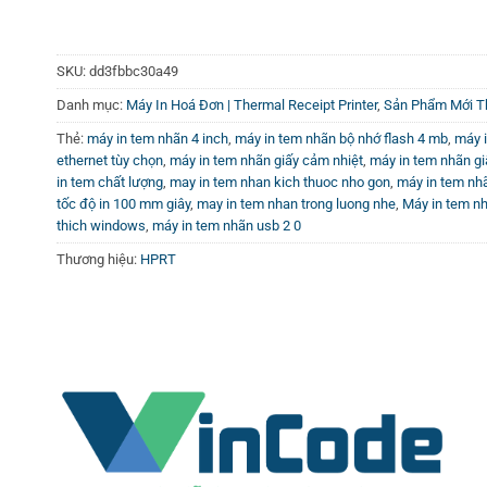
Công nghệ in chuyển nhiệt
giúp đẩy mực lên bề mặt nhãn
cao hoặc hóa chất.
SKU:
dd3fbbc30a49
Ruy băng in 300m:
Giúp kéo dài thời gian sử dụng, giả
Danh mục:
Máy In Hoá Đơn | Thermal Receipt Printer
,
Sản Phẩm Mới Th
Thẻ:
máy in tem nhãn 4 inch
,
máy in tem nhãn bộ nhớ flash 4 mb
,
máy 
Cửa sổ lớn quan sát:
Thiết kế cửa sổ trong suốt giúp 
ethernet tùy chọn
,
máy in tem nhãn giấy cảm nhiệt
,
máy in tem nhãn gi
Đa cảm biến giấy:
Tích hợp nhiều loại cảm biến nhãn
in tem chất lượng
,
may in tem nhan kich thuoc nho gon
,
máy in tem nh
tốc độ in 100 mm giây
,
may in tem nhan trong luong nhe
,
Máy in tem nh
Vận hành ổn định, tốc độ in nhanh:
Đáp ứng khối lượ
thich windows
,
máy in tem nhãn usb 2 0
Thương hiệu:
HPRT