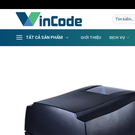
Bỏ
qua
Tìm
nội
kiếm:
dung
TẤT CẢ SẢN PHẨM
GIỚI THIỆU
DỊCH VỤ