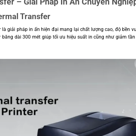
sfer – Giải Pháp In Ấn Chuyên Nghiệ
 152 mm (Cao)
ermal Transfer
ux
r
là giải pháp in ấn hiện đại mang lại chất lượng cao, độ bền 
 băng dài 300 mét giúp tối ưu hiệu suất in cũng như giảm tần s
m thiết kế tem
 thích nhiều
ện dễ sử dụng