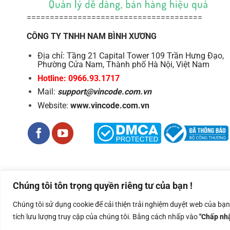
======================================
CÔNG TY TNHH NAM BÌNH XƯƠNG
Địa chỉ: Tầng 21 Capital Tower 109 Trần Hưng Đạo,
Phường Cửa Nam, Thành phố Hà Nội, Việt Nam
Hotline: 0966.93.1717
Mail:
support@vincode.com.vn
Website:
www.vincode.com.vn
Chúng tôi tôn trọng quyền riêng tư của bạn !
Công ty TNHH Nam Bình Xương - Số ĐKKD: 0108783483 cấp ngà
Chúng tôi sử dụng cookie để cải thiện trải nghiệm duyệt web của bạ
Copyright 2026 ©
Nam Binh Xuong
tích lưu lượng truy cập của chúng tôi. Bằng cách nhấp vào
"Chấp nhậ