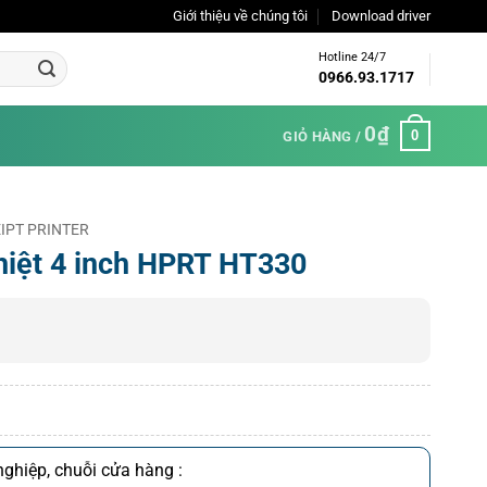
Giới thiệu về chúng tôi
Download driver
Hotline 24/7
0966.93.1717
0
₫
0
GIỎ HÀNG /
IPT PRINTER
hiệt 4 inch HPRT HT330
ghiệp, chuỗi cửa hàng :