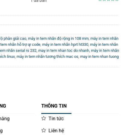
1 đã bán
0
 được các điều kiện môi trường khắc nghiệt như nhiệt độ
out
of
5
ộ phân giải cao
,
máy in tem nhãn độ rộng in 108 mm
,
máy in tem nhãn
 quá trình vận hành.
 tem nhãn hỗ trợ qr code
,
máy in tem nhãn hprt ht330
,
máy in tem nhãn
h xác cao trong quá trình in.
tem nhãn serial rs 232
,
may in tem nhan toc do nhanh
,
máy in tem nhãn
ích linux
,
máy in tem nhãn tương thích mac os
,
may in tem nhan tuong
ÀNG
THÔNG TIN
 hàng
Tin tức
ng
Liên hệ