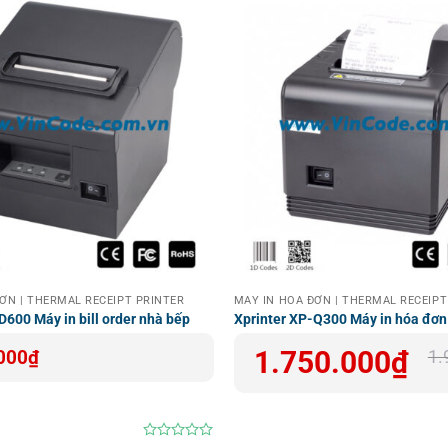
ƠN | THERMAL RECEIPT PRINTER
MÁY IN HOÁ ĐƠN | THERMAL RECEIPT
D600 Máy in bill order nhà bếp
Xprinter XP-Q300 Máy in hóa đơn
Giá
Giá
1.750.000
₫
000
₫
1.
gốc
hiện
là:
tại
1.900.000₫.
là:
1.750.000₫.
 Vạch 4″ Thermal Transfer