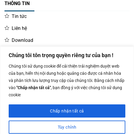
THÔNG TIN
Tin tức
Liên hệ
Download
Chúng tôi tôn trọng quyền riêng tư của bạn !
LIÊN HỆ MUA HÀNG
Chúng tôi sử dụng cookie để cải thiện trải nghiệm duyệt web
Kinh doanh:
KD Dự Án: 0987
Kế Toán:
của bạn, hiển thị nội dung hoặc quảng cáo được cá nhân hóa
0966.93.1717
835 345
0987.919.040
và phân tích lưu lượng truy cập của chúng tôi. Bằng cách nhấp
vào
"Chấp nhận tất cả"
, bạn đồng ý với việc chúng tôi sử dụng
cookie
Chấp nhận tất cả
Công ty TNHH Nam Bình Xương - Số ĐKKD: 0108783483 cấp ngày
14/06/2019 bởi Sở Kế Hoạch và Đầu Tư Tp. Hà Nội
Tùy chỉnh