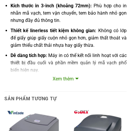
Kích thước in 3-inch (khoảng 72mm):
Phù hợp cho in
nhãn mã vạch, tem vận chuyển, tem bảo hành nhỏ gọn
nhưng đầy đủ thông tin.
Thiết kế linerless tiết kiệm không gian:
Không có lớp
đế giấy giúp giấy cuộn nhỏ gọn hơn, giảm thất thoát và
giảm thiểu chất thải nhựa hay giấy thừa.
Dễ dàng tích hợp:
Máy in có thể kết nối linh hoạt với các
thiết bị đầu cuối và phần mềm quản lý mã vạch phổ
biến hiện nay.
Xem thêm
Ứng Dụng Thực Tiễn Máy In Tem Nhãn 3-inch
Linerless Label
SẢN PHẨM TƯƠNG TỰ
Máy in tem nhãn này được sử dụng rộng rãi trong các lĩnh
vực sau:
Ngành Logistics và giao nhận:
In tem vận chuyển, nhãn
dán kiện hàng giúp truy xuất thông tin nhanh và chính