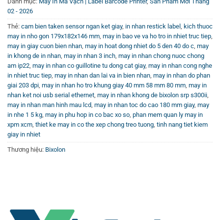
Danh mục:
Máy In Mã Vạch | Label Barcode Printer
,
Sản Phẩm Mới Tháng
Bên cạnh đó, lựa chọn dòng máy
Máy in tem nhãn mã
02 - 2026
vạch
chất lượng cao từ các nhà cung cấp uy tín cũng là
Thẻ:
cam bien taken sensor ngan ket giay
,
in nhan restick label
,
kich thuoc
yếu tố đảm bảo cho doanh nghiệp khai thác tối đa hiệu
may in nho gon 179x182x146 mm
,
may in bao ve va ho tro in nhiet truc tiep
,
quả của thiết bị.
may in giay cuon bien nhan
,
may in hoat dong nhiet do 5 den 40 do c
,
may
in khong de in nhan
,
may in nhan 3 inch
,
may in nhan chong nuoc chong
am ip22
,
may in nhan co guillotine tu dong cat giay
,
may in nhan cong nghe
Tham Khảo Thêm Thông Tin Qua Các Kênh Trực
in nhiet truc tiep
,
may in nhan dan lai va in bien nhan
,
may in nhan do phan
Tuyến
giai 203 dpi
,
may in nhan ho tro khung giay 40 mm 58 mm 80 mm
,
may in
nhan ket noi usb serial ethernet
,
may in nhan khong de bixolon srp s300ii
,
Để hiểu rõ hơn về cách sử dụng, đánh giá chi tiết và kỹ
may in nhan man hinh mau lcd
,
may in nhan toc do cao 180 mm giay
,
may
thuật vận hành máy in tem nhãn 3-inch linerless label, hãy
in nhe 1 5 kg
,
may in phu hop in co bac xo so
,
phan mem quan ly may in
truy cập
Kênh Youtube Vincode
. Ở đây cung cấp các video
xpm xcm
,
thiet ke may in co the xep chong treo tuong
,
tinh nang tiet kiem
hướng dẫn thực tế, review sản phẩm cập nhật, hỗ trợ khách
giay in nhiet
hàng lựa chọn và sử dụng thiết bị hiệu quả nhất.
Thương hiệu:
Bixolon