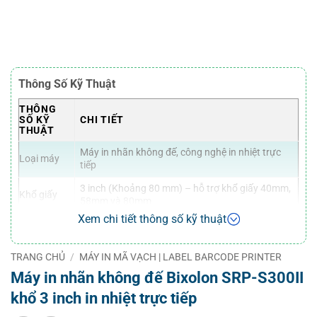
Thông Số Kỹ Thuật
THÔNG
SỐ KỸ
CHI TIẾT
THUẬT
Máy in nhãn không đế, công nghệ in nhiệt trực
Loại máy
tiếp
3 inch (Khoảng 80 mm) – hỗ trợ khổ giấy 40mm,
Khổ giấy
58mm và 80mm
Xem chi tiết thông số kỹ thuật
Công nghệ
In nhiệt trực tiếp
in
TRANG CHỦ
/
MÁY IN MÃ VẠCH | LABEL BARCODE PRINTER
Độ phân
203 dpi (8 chấm/mm)
giải
Máy in nhãn không đế Bixolon SRP-S300II
khổ 3 inch in nhiệt trực tiếp
Tốc độ in
180 mm/giây (tối đa)