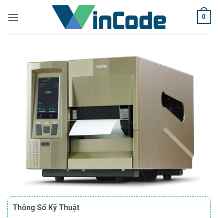
Bỏ
0
qua
nội
dung
Thông Số Kỹ Thuật