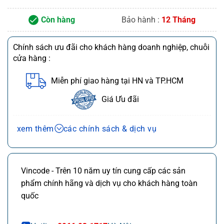
Còn hàng
Bảo hành :
12 Tháng
Chính sách ưu đãi cho khách hàng doanh nghiệp, chuỗi
cửa hàng :
Miễn phí giao hàng tại HN và TP.HCM
Giá Ưu đãi
Chính sách bán hàng và dịch vụ
xem thêm
các chính sách & dịch vụ
Ưu đãi chuỗi cửa hàng, siêu thị
Chi tiết
Ưu đãi khách hàng doanh nghiệp cả FDI
Chi tiết
Vincode - Trên 10 năm uy tín cung cấp các sản
Miễn phí giao hàng 10km tại HN,HCM
Chi tiết
phẩm chính hãng và dịch vụ cho khách hàng toàn
Đổi mới sản phẩm trong 7 ngày đầu (*)
Chi tiết
quốc
Mua online - giao hàng nhanh chóng (*)
Chi tiết