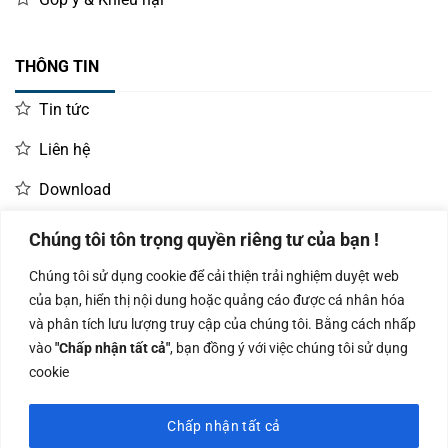
THÔNG TIN
Tin tức
Liên hệ
Download
Chúng tôi tôn trọng quyền riêng tư của bạn !
LIÊN HỆ MUA HÀNG
Chúng tôi sử dụng cookie để cải thiện trải nghiệm duyệt web
Kinh doanh:
KD Dự Án: 0987
Kế Toán:
của bạn, hiển thị nội dung hoặc quảng cáo được cá nhân hóa
0966.93.1717
835 345
0987.919.040
và phân tích lưu lượng truy cập của chúng tôi. Bằng cách nhấp
vào
"Chấp nhận tất cả"
, bạn đồng ý với việc chúng tôi sử dụng
cookie
Chấp nhận tất cả
Công ty TNHH Nam Bình Xương - Số ĐKKD: 0108783483 cấp ngày