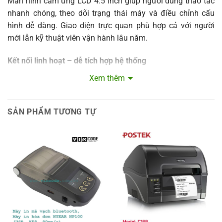
Màn hình cảm ứng LCD 4.5 inch giúp người dùng thao tác
nhanh chóng, theo dõi trạng thái máy và điều chỉnh cấu
hình dễ dàng. Giao diện trực quan phù hợp cả với người
mới lẫn kỹ thuật viên vận hành lâu năm.
Kết nối linh hoạt – dễ tích hợp hệ thống
TX3 Exp hỗ trợ đầy đủ các cổng kết nối phổ biến như USB,
Xem thêm
Ethernet, RS-232 và có thể mở rộng Wifi, Bluetooth. Máy dễ
dàng tích hợp với các hệ thống quản lý kho, ERP, phần
SẢN PHẨM TƯƠNG TỰ
mềm bán hàng và dây chuyền tự động.
Để tìm hiểu thêm về các giải pháp in tem nhãn và thiết bị
mã vạch chính hãng, bạn có thể tham khảo tại
website
chính thức của Vincode
hoặc xem thêm các dòng
máy in
mã vạch công nghiệp
đang được phân phối.