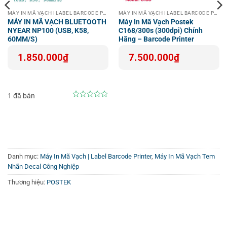
MÁY IN MÃ VẠCH | LABEL BARCODE PRINTER
MÁY IN MÃ VẠCH | LABEL BARCODE PRINTER
MÁY IN MÃ VẠCH BLUETOOTH
Máy In Mã Vạch Postek
NYEAR NP100 (USB, K58,
C168/300s (300dpi) Chính
60MM/S)
Hãng – Barcode Printer
1.850.000
₫
7.500.000
₫
1 đã bán
0
out
of
5
Danh mục:
Máy In Mã Vạch | Label Barcode Printer
,
Máy In Mã Vạch Tem
Nhãn Decal Công Nghiệp
Thương hiệu:
POSTEK