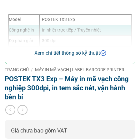
Model
POSTEK TX3 Exp
Công nghệ in
In nhiệt trực tiếp / Truyền nhiệt
Độ phân giải
300 dpi
Tốc độ in tối
Xem chi tiết thông số kỹ thuật
12 ips
đa
Khổ in tối đa
105.7 mm
TRANG CHỦ
/
MÁY IN MÃ VẠCH | LABEL BARCODE PRINTER
POSTEK TX3 Exp – Máy in mã vạch công
Bộ nhớ
2GB DDR4 RAM / 8GB Flash
nghiệp 300dpi, in tem sắc nét, vận hành
Màn hình
LCD cảm ứng 4.5 inch
bền bỉ
USB, Ethernet, RS-232 (tùy chọn
Kết nối
Wifi/Bluetooth)
Kích thước
286 × 448 × 271 mm
Trọng lượng
15 kg
Giá chưa bao gồm VAT