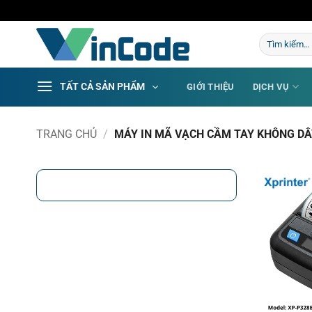
Bỏ
qua
Tìm
nội
kiếm:
dung
TẤT CẢ SẢN PHẨM
GIỚI THIỆU
DỊCH VỤ
TRANG CHỦ
/
MÁY IN MÃ VẠCH CẦM TAY KHÔNG DÂ