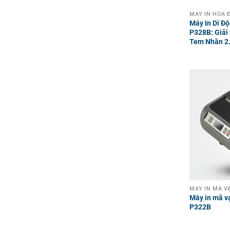
Máy In Di Độ
P328B: Giải
Tem Nhãn 2.
Máy in mã v
P322B