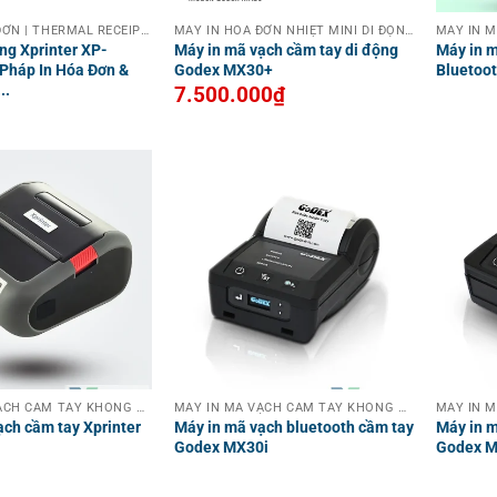
MÁY IN HOÁ ĐƠN | THERMAL RECEIPT PRINTER
MÁY IN HOÁ ĐƠN NHIỆT MINI DI ĐỘNG KHÔNG DÂY CẦM TAY
ng Xprinter XP-
Máy in mã vạch cầm tay di động
Máy in m
 Pháp In Hóa Đơn &
Godex MX30+
Bluetoo
..
7.500.000
₫
MÁY IN MÃ VẠCH CẦM TAY KHÔNG DÂY
MÁY IN MÃ VẠCH CẦM TAY KHÔNG DÂY
ạch cầm tay Xprinter
Máy in mã vạch bluetooth cầm tay
Máy in m
Godex MX30i
Godex 