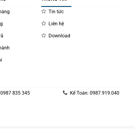
 hàng
Tin tức
ng
Liên hệ
rả
Download
 hành
i
 0987 835 345
Kế Toán: 0987.919.040