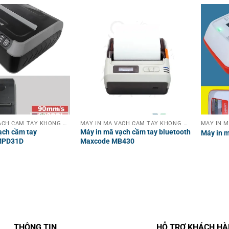
MÁY IN MÃ VẠCH CẦM TAY KHÔNG DÂY
MÁY IN MÃ VẠCH CẦM TAY KHÔNG DÂY
ạch cầm tay
Máy in mã vạch cầm tay bluetooth
Máy in 
MPD31D
Maxcode MB430
THÔNG TIN
HỖ TRỢ KHÁCH H