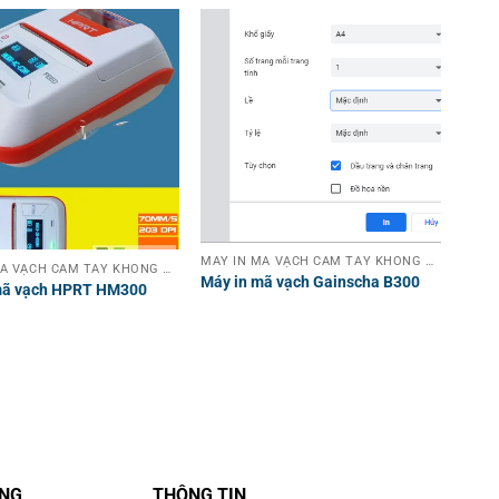
MÁY IN MÃ VẠCH CẦM TAY KHÔNG DÂY
MÁY IN MÃ VẠCH CẦM TAY KHÔNG DÂY
Máy in mã vạch Gainscha B300
mã vạch HPRT HM300
ÀNG
THÔNG TIN