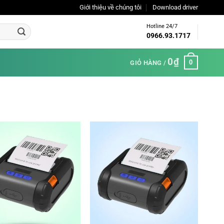
Giới thiệu về chúng tôi
Download driver
Hotline 24/7
0966.93.1717
0
₫
0
GIỎ HÀNG /