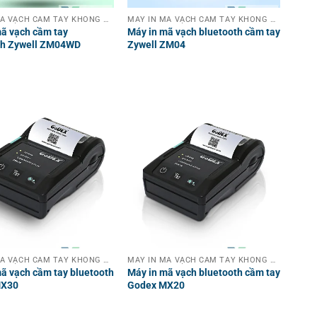
MÁY IN MÃ VẠCH CẦM TAY KHÔNG DÂY
MÁY IN MÃ VẠCH CẦM TAY KHÔNG DÂY
ã vạch cầm tay
Máy in mã vạch bluetooth cầm tay
th Zywell ZM04WD
Zywell ZM04
MÁY IN MÃ VẠCH CẦM TAY KHÔNG DÂY
MÁY IN MÃ VẠCH CẦM TAY KHÔNG DÂY
ã vạch cầm tay bluetooth
Máy in mã vạch bluetooth cầm tay
MX30
Godex MX20