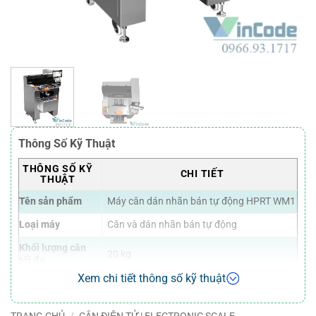
Thông Số Kỹ Thuật
THÔNG SỐ KỸ
CHI TIẾT
THUẬT
Tên sản phẩm
Máy cân dán nhãn bán tự động HPRT WM1
Loại máy
Cân và dán nhãn bán tự động
Khối lượng cân
20 kg
tối đa
Xem chi tiết thông số kỹ thuật
Đơn vị cân
g, kg, lb, oz (tùy chọn)
Độ chính xác cân
± 5 g (tùy theo trọng lượng)
TRANG CHỦ
/
CÂN ĐIỆN TỬ | ELECTRONIC SCALE