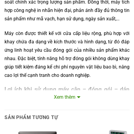
soát chính xác trọng lượng sản phẩm. Đồng thời, máy tích
hợp công nghệ in nhãn hiện đại, phản ánh đầy đủ thông tin
sản phẩm như mã vạch, hạn sử dụng, ngày sản xuất,…
Máy còn được thiết kế với cửa cấp liệu rộng, phù hợp với
khay chứa đa dạng về kích thước và hình dạng, từ đó đáp
ứng linh hoạt yêu cầu đóng gói của nhiều sản phẩm khác
nhau. Đặc biệt, tính năng hỗ trợ đóng gói không dùng khay
giúp tiết kiệm đáng kể chi phí nguyên vật liệu bao bì, nâng
cao lợi thế cạnh tranh cho doanh nghiệp.
Lợi ích khi sử dụng máy cân – đóng gói – dán
nhãn bán tự động
Xem thêm
Việc áp dụng máy cân bán tự động tích hợp giúp doanh
nghiệp tăng năng suất lao động lên mức tối đa, giảm chi
SẢN PHẨM TƯƠNG TỰ
phí nhân lực và hạn chế sai sót trong quá trình đóng gói.
Ngoài ra, cơ chế sử dụng màng bọc (cling film) hiệu quả