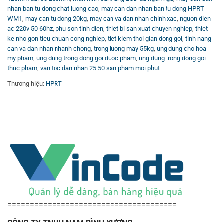
bước trong quy trình sản xuất.
nhan ban tu dong chat luong cao
,
may can dan nhan ban tu dong HPRT
WM1
,
may can tu dong 20kg
,
may can va dan nhan chinh xac
,
nguon dien
Việc tự động hóa khâu đóng gói không những giúp đẩy
ac 220v 50 60hz
,
phu son tinh dien
,
thiet bi san xuat chuyen nghiep
,
thiet
ke nho gon tieu chuan cong nghiep
,
tiet kiem thoi gian dong goi
,
tinh nang
nhanh tiến độ sản xuất mà còn nâng cao chất lượng bao
can va dan nhan nhanh chong
,
trong luong may 55kg
,
ung dung cho hoa
bì, mẫu mã sản phẩm, góp phần tăng sức hấp dẫn và giá
my pham
,
ung dung trong dong goi duoc pham
,
ung dung trong dong goi
thuc pham
,
van toc dan nhan 25 50 san pham moi phut
trị thương hiệu trên thị trường cạnh tranh.
Thương hiệu:
HPRT
Kênh tham khảo và tư vấn thêm về thiết bị cân
điện tử
Để hiểu rõ hơn về nguyên lý hoạt động cũng như các ứng
dụng thực tiễn của máy cân điện tử và thiết bị đóng gói tự
động, quý khách hàng có thể tham khảo thêm trên
Kênh
Youtube Vincode
với nhiều video hướng dẫn chi tiết, đánh
giá sản phẩm thực tế và các mẹo sử dụng hiệu quả nhất.
Ngoài ra, quý khách cũng có thể chủ động liên hệ với nhà
======================================
cung cấp để nhận tư vấn trực tiếp nhằm lựa chọn được