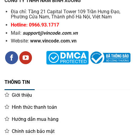
CÔNG TY TNHH NAM BÌNH XƯƠNG
giải pháp phù hợp nhất cho nhu cầu sản xuất, góp phần tối
Địa chỉ: Tầng 21 Capital Tower 109 Trần Hưng Đạo,
ưu hoá hoạt động kinh doanh, nâng cao năng lực cạnh
Phường Cửa Nam, Thành phố Hà Nội, Việt Nam
tranh doanh nghiệp trên thị trường.
Hotline: 0966.93.1717
Mail:
support@vincode.com.vn
Đừng bỏ lỡ cơ hội nâng tầm quy trình đóng gói với máy
Website:
www.vincode.com.vn
cân đóng gói dán nhãn bán tự động tích hợp – giải pháp
đồng bộ, chính xác và tiết kiệm cho mọi doanh nghiệp!
THÔNG TIN
Giới thiệu
Hình thức thanh toán
Hướng dẫn mua hàng
Chính sách bảo mật