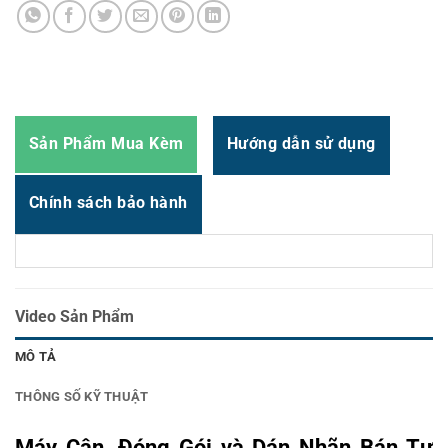
Thời gian:
Từ 8h-17h30 Thứ 2 đến Thứ 7
Email : support@vincode.com.vn
Sản Phẩm Mua Kèm
Hướng dẫn sử dụng
Chính sách bảo hành
Video Sản Phẩm
MÔ TẢ
THÔNG SỐ KỸ THUẬT
Máy Cân, Đóng Gói và Dán Nhãn Bán Tự