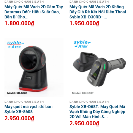
DÀNH CHO CHUỖI SIÊU THỊ
DÀNH CHO CHUỖI SIÊU THỊ
Máy Quét Mã Vạch 2D Cầm Tay
Máy Quét Mã Vạch 2D Không
Datamax D60: Hiệu Suất Cao,
Dây Giá Rẻ Kết Nối Điện Thoại
Bền Bỉ Cho...
Syble XB-D30RB–...
1.800.000
₫
1.950.000
₫
DÀNH CHO CHUỖI SIÊU THỊ
DÀNH CHO CHUỖI SIÊU THỊ
Máy quét mã vạch để bàn
Syble XB-D68T: Máy Quét Mã
Syble XB-8608
Vạch Không Dây Công Nghiệp
2D Với Màn Hình &...
2.950.000
₫
2.950.000
₫