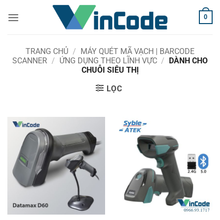
Bỏ
0
qua
nội
dung
TRANG CHỦ
/
MÁY QUÉT MÃ VẠCH | BARCODE
SCANNER
/
ỨNG DỤNG THEO LĨNH VỰC
/
DÀNH CHO
CHUỖI SIÊU THỊ
LỌC