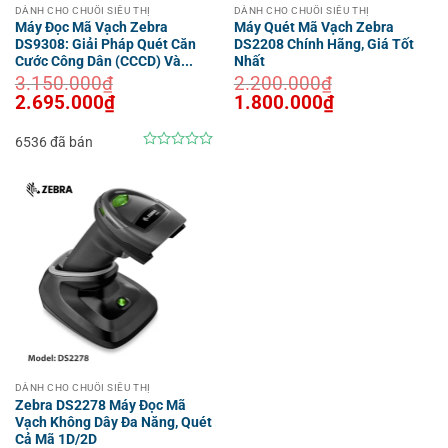
DÀNH CHO CHUỖI SIÊU THỊ
DÀNH CHO CHUỖI SIÊU THỊ
Máy Đọc Mã Vạch Zebra
Máy Quét Mã Vạch Zebra
DS9308: Giải Pháp Quét Căn
DS2208 Chính Hãng, Giá Tốt
Cước Công Dân (CCCD) Và...
Nhất
3.150.000
₫
2.200.000
₫
Giá
Giá
Giá
Giá
2.695.000
₫
1.800.000
₫
gốc
hiện
gốc
hiện
là:
tại
là:
tại
3.150.000₫.
là:
2.200.000₫.
là:
6536 đã bán
2.695.000₫.
1.800.000₫.
0
out
of
5
DÀNH CHO CHUỖI SIÊU THỊ
Zebra DS2278 Máy Đọc Mã
Vạch Không Dây Đa Năng, Quét
Cả Mã 1D/2D