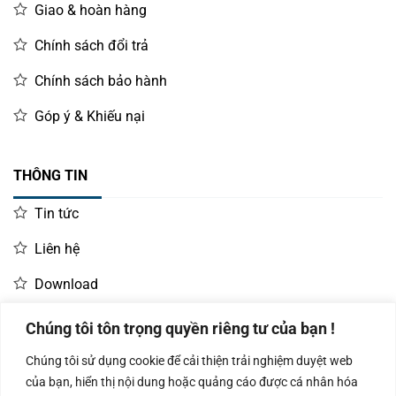
Giao & hoàn hàng
Chính sách đổi trả
Chính sách bảo hành
Góp ý & Khiếu nại
THÔNG TIN
Tin tức
Liên hệ
Download
Chúng tôi tôn trọng quyền riêng tư của bạn !
LIÊN HỆ MUA HÀNG
Chúng tôi sử dụng cookie để cải thiện trải nghiệm duyệt web
Kinh doanh:
KD Dự Án: 0987
Kế Toán:
của bạn, hiển thị nội dung hoặc quảng cáo được cá nhân hóa