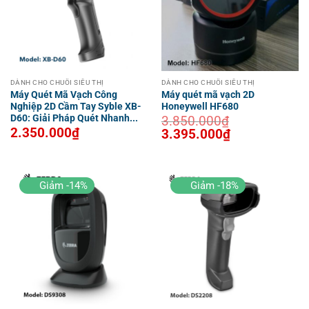
DÀNH CHO CHUỖI SIÊU THỊ
DÀNH CHO CHUỖI SIÊU THỊ
Máy Quét Mã Vạch Công
Máy quét mã vạch 2D
Nghiệp 2D Cầm Tay Syble XB-
Honeywell HF680
D60: Giải Pháp Quét Nhanh...
3.850.000
₫
2.350.000
₫
Giá
Giá
3.395.000
₫
gốc
hiện
là:
tại
3.850.000₫.
là:
3.395.000₫.
Giảm -14%
Giảm -18%