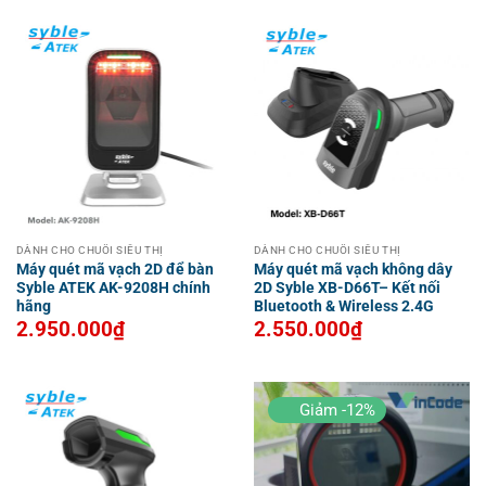
DÀNH CHO CHUỖI SIÊU THỊ
DÀNH CHO CHUỖI SIÊU THỊ
Máy quét mã vạch 2D để bàn
Máy quét mã vạch không dây
Syble ATEK AK-9208H chính
2D Syble XB-D66T– Kết nối
hãng
Bluetooth & Wireless 2.4G
2.950.000
₫
2.550.000
₫
Giảm -12%