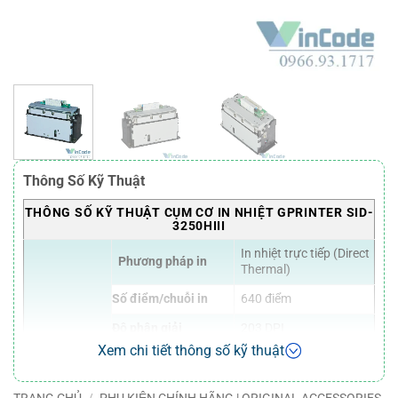
Thông Số Kỹ Thuật
THÔNG SỐ KỸ THUẬT CỤM CƠ IN NHIỆT GPRINTER SID-
3250HIII
In nhiệt trực tiếp (Direct
Phương pháp in
Thermal)
Số điểm/chuỗi in
640 điểm
Độ phân giải
203 DPI
Xem chi tiết thông số kỹ thuật
Tốc độ in tối đa
300 mm/giây
Thông số in
Chiều rộng in hiệu
80 mm
ấn
TRANG CHỦ
/
PHỤ KIỆN CHÍNH HÃNG | ORIGINAL ACCESSORIES