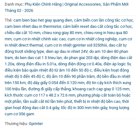
80mm chất lượng cao. Bạn có thể tham khảo các video
Danh mục:
Phụ Kiện Chính Hãng | Original Accessories
,
Sản Phẩm Mới
Tháng 02 - 2026
hướng dẫn sử dụng và bảo trì máy in nhiệt tại kênh
Kênh
Youtube Vincode
nhằm nâng cao kiến thức vận hành, tự
Thẻ:
cam bien bao het giay quang dien
,
cảm biến con lăn công tắc cơ học
,
cam bien nhiet dau in thermistor
,
cảm biến reset dao cắt công tắc cơ học
,
mình xử lý các sự cố đơn giản một cách nhanh chóng và
chiều dài cắt 10 mm
,
chieu rong giay 80 mm
,
chieu rong in hieu qua 80
hiệu quả.
mm
,
cụm cơ in nhiệt chính xác cao
,
cụm cơ in nhiệt công nghiệp
,
cụm cơ
in nhiệt direct thermal
,
cụm cơ in nhiệt gprinter sid 3250hiii
,
dao cắt tự
động trượt sliding type
,
dien ap dau in nhiet 24V
,
do am 10 den 80 phan
tram
,
do ben dao cat 1 5 trieu lan
,
do phan giai 203 dpi
,
dòng điện dao cắt
1.20a
,
dòng điện đầu in 5.01a
,
dòng điện động cơ 0.40a
,
điện áp logic 5v
,
điều kiện bảo quản nhiệt độ từ âm 10 đến 50 độ c
,
điều kiện hoạt động
nhiệt độ 5 đến 45 độ C
,
độ ẩm 10 đến 90 phần trăm
,
độ bền đầu in nhiệt
trên 150 km
,
độ dày giấy 0.054 đến 0.120 mm
,
độ tin cậy kích thích xung
100 triệu lần
,
đường đi giấy cấp thẳng
,
khoang cach cap giay 0 125 mm
,
kích thước cụm cơ 117 x 48.2 x 72.6 mm
,
phương pháp cắt toàn bộ hoặc
một phần
,
tần suất cắt 60 lần trên phút
,
thiết bị in nhiệt độ bền cao
,
thời
gian hoạt động dao cắt 0.4 giây
,
tốc độ in 300 mm trên giây
,
trọng lượng
cụm cơ 356 gam
Thương hiệu:
Gprinter