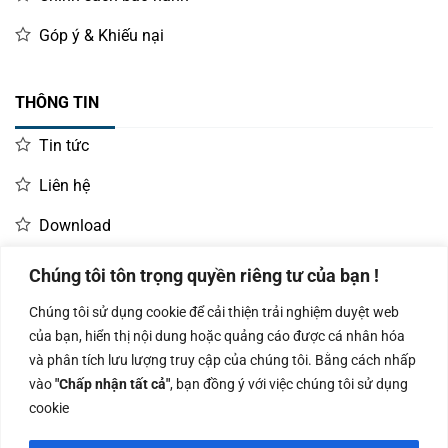
Góp ý & Khiếu nại
THÔNG TIN
Tin tức
Liên hệ
Download
Chúng tôi tôn trọng quyền riêng tư của bạn !
LIÊN HỆ MUA HÀNG
Chúng tôi sử dụng cookie để cải thiện trải nghiệm duyệt web
Kinh doanh:
KD Dự Án: 0987
Kế Toán:
của bạn, hiển thị nội dung hoặc quảng cáo được cá nhân hóa
0966.93.1717
835 345
0987.919.040
và phân tích lưu lượng truy cập của chúng tôi. Bằng cách nhấp
vào
"Chấp nhận tất cả"
, bạn đồng ý với việc chúng tôi sử dụng
cookie