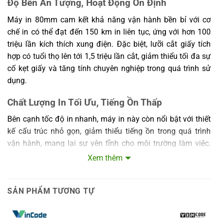
Độ Bền Ấn Tượng, Hoạt Động Ổn Định
Máy in 80mm cam kết khả năng vận hành bền bỉ với cơ
chế in có thể đạt đến 150 km in liên tục, ứng với hơn 100
triệu lần kích thích xung điện. Đặc biệt, lưỡi cắt giấy tích
hợp có tuổi thọ lên tới 1,5 triệu lần cắt, giảm thiểu tối đa sự
cố kẹt giấy và tăng tính chuyên nghiệp trong quá trình sử
dụng.
Chất Lượng In Tối Ưu, Tiếng Ồn Thấp
Bên cạnh tốc độ in nhanh, máy in này còn nổi bật với thiết
kế cấu trúc nhỏ gọn, giảm thiểu tiếng ồn trong quá trình
vận hành, mang lại sự yên tĩnh cho môi trường làm việc.
Động cơ kéo giấy lớn có khả năng kéo cuộn giấy đường
Xem thêm
kính lên đến 120mm mà không bị lệch bước răng, đảm bảo
giấy luôn được đưa vào ổn định, không xảy ra hiện tượng
SẢN PHẨM TƯƠNG TỰ
kẹt hay gián đoạn.
Tiêu Chuẩn RoHS – An Toàn Với Môi Trường