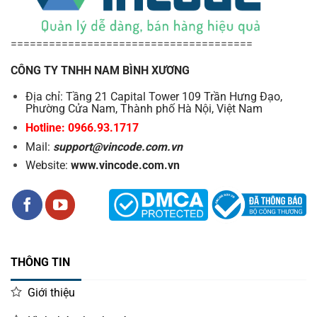
Ngoài ra, sức mạnh xử lý của M1 không hề thua kém bất
kỳ thiết bị hiện đại nào, với CPU tứ nhân tốc độ lên đến 2.0
======================================
GHz trên nền tảng hệ điều hành Android 9.0, mang lại hiệu
CÔNG TY TNHH NAM BÌNH XƯƠNG
suất xử lý vượt trội, mượt mà trong mọi tác vụ kiểm kho,
vận hành ứng dụng quản lý.
Địa chỉ: Tầng 21 Capital Tower 109 Trần Hưng Đạo,
Phường Cửa Nam, Thành phố Hà Nội, Việt Nam
Hotline: 0966.93.1717
Mail:
support@vincode.com.vn
Website:
www.vincode.com.vn
THÔNG TIN
Giới thiệu