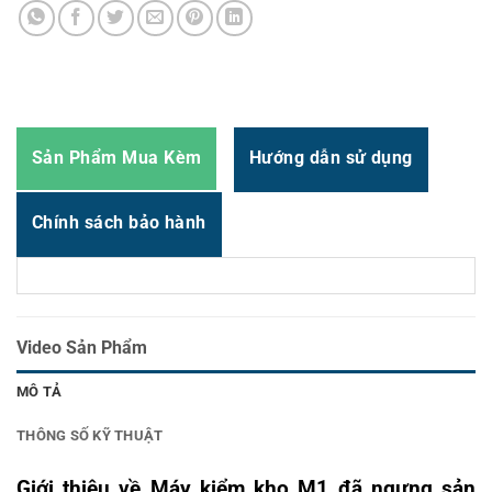
Thời gian:
Từ 8h-17h30 Thứ 2 đến Thứ 7
Email : support@vincode.com.vn
Sản Phẩm Mua Kèm
Hướng dẫn sử dụng
Chính sách bảo hành
Video Sản Phẩm
MÔ TẢ
THÔNG SỐ KỸ THUẬT
Giới thiệu về Máy kiểm kho M1 đã ngưng sản