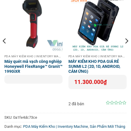
PDA MÁY KIỂM KHO | INVENTORY MACHINE
PDA MÁY KIỂM KHO | INVENTORY MACHINE
Máy quét mã vạch công nghiệp
MÁY KIỂM KHO PDA GIÁ RẺ
Honeywell FlexRange™ Granit™
SUNMI L2 (2D, 1D, ANDROID,
1990iXR
CẢM ỨNG)
11.300.000
₫
Máy được tích hợp
đầu đọc mã vạch 2D chuyên nghiệp
, hỗ
trợ đọc nhanh và chính xác mã vạch 1D và 2D đa dạng,
2 đã bán
thích hợp cho việc quản lý hàng hóa, sản phẩm trong kho.
0
out
Công nghệ đọc mã vạch này giúp tiết kiệm thời gian và
of
SKU:
0a1fe4dc73ce
tăng năng suất cho người dùng.
5
Danh mục:
PDA Máy Kiểm Kho | Inventory Machine
,
Sản Phẩm Mới Tháng