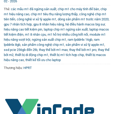
02 - 2026
Thẻ:
các mẫu m1 đã ngừng sản xuất
,
chip m1 cho máy tính để bàn
,
chip
m1 hiệu năng cao
,
chip m1 tiêu thụ năng lượng thấp
,
công nghệ chip m1
tiên tiến
,
công nghệ vi xử lý apple m1
,
dòng sản phẩm m1 trước năm 2020
,
gpu 7 nhân tích hợp
,
gpu 8 nhân hiệu năng
,
hệ điều hành macos big sur
,
hiệu năng cao tiết kiệm pin
,
laptop chip m1 ngừng sản xuất
,
laptop macos
tiết kiệm điện
,
m1 8 nhân cpu
,
m1 hỗ trợ nhiều cổng kết nối
,
module m1
hiệu năng vượt trội
,
ngừng sản xuất chip m1
,
ram lpddr4x 16gb
,
ram
lpddr4x 8gb
,
sản phẩm công nghệ chip m1
,
sản phẩm vi xử lý apple m1
,
ssd pcie 256gb đến 2tb
,
thay thế bởi m1 max
,
thay thế bởi m1 pro
,
thay thế
bởi m2
,
thiết bị di động chip m1
,
thiết bị m1 tích hợp chip
,
thiết bị macos
hiệu năng cao
,
thiết kế tối ưu cho laptop
Thương hiệu:
HPRT