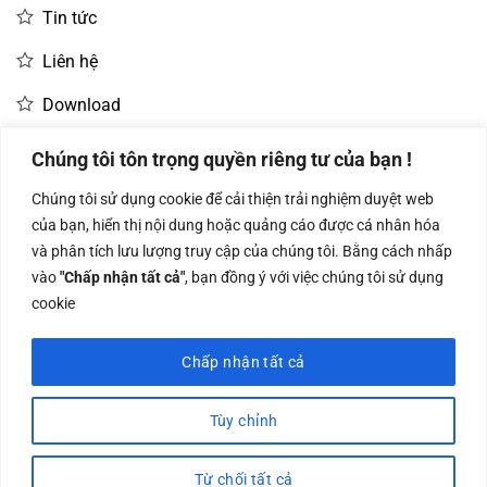
Tin tức
Liên hệ
Download
Chúng tôi tôn trọng quyền riêng tư của bạn !
LIÊN HỆ MUA HÀNG
Chúng tôi sử dụng cookie để cải thiện trải nghiệm duyệt web
Về thiết kế, máy kiểm kho M1 mang phong cách công
Kinh doanh:
KD Dự Án: 0987
Kế Toán:
của bạn, hiển thị nội dung hoặc quảng cáo được cá nhân hóa
nghiệp đơn giản nhưng hiện đại, thể hiện sự bền bỉ và độ
0966.93.1717
835 345
0987.919.040
và phân tích lưu lượng truy cập của chúng tôi. Bằng cách nhấp
tin cậy cao trong quá trình sử dụng. Khung máy được làm
vào
"Chấp nhận tất cả"
, bạn đồng ý với việc chúng tôi sử dụng
bằng vật liệu chịu lực, phù hợp với điều kiện khắc nghiệt,
cookie
chống sốc và va đập tốt.
Chấp nhận tất cả
Công ty TNHH Nam Bình Xương - Số ĐKKD: 0108783483 cấp ngày
14/06/2019 bởi Sở Kế Hoạch và Đầu Tư Tp. Hà Nội
Tùy chỉnh
Visa
PayPal
Stripe
MasterCard
Cash
On
Từ chối tất cả