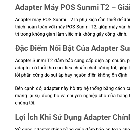
Adapter Máy POS Sunmi T2 – Giải
Adapter máy POS Sunmi T2 là phụ kiện cần thiết để đảm
thích hoàn toàn với máy POS Sunmi T2, giúp máy vận h
trí trong không gian làm việc mà không gây cồng kềnh.
Đặc Điểm Nổi Bật Của Adapter S
Adapter Sunmi T2 đảm bảo cung cấp điện áp chuẩn, ph
adapter có tuổi thọ cao, tiêu chuẩn chất lượng tốt, giúp 
lỗi phần cứng do sụt áp hay nguồn điện không ổn định.
Bên cạnh đó, adapter này hỗ trợ hệ thống bằng cách c
mang lại sự đồng bộ và chuyên nghiệp cho cửa hàng
chúng tôi.
Lợi Ích Khi Sử Dụng Adapter Ch
Sử dụng adapter chính hãng giúp đảm bảo an toàn cho t