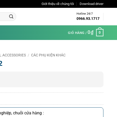
Giới thiệu về chúng tôi
Download driver
Hotline 24/7
0966.93.1717
0
₫
0
GIỎ HÀNG /
NAL ACCESSORIES
/
CÁC PHỤ KIỆN KHÁC
2
ghiệp, chuỗi cửa hàng :