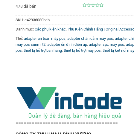
478 đã bán
0
out
of
SKU:
c42936080beb
5
Danh mục:
Các phụ kiện khác
,
Phụ Kiện Chính Hãng | Original Access
Thẻ:
adapter an toàn máy pos
,
adapter chân cắm máy pos
,
adapter ch
máy pos sunmi t2
,
adapter ổn định điện áp
,
adapter sạc máy pos
,
adap
pos
,
thiết bị hỗ trợ bán hàng
,
thiết bị hỗ trợ máy pos
,
thiết bị kết nối má
======================================