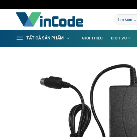
Bỏ
qua
Tìm
nội
kiếm:
dung
TẤT CẢ SẢN PHẨM
GIỚI THIỆU
DỊCH VỤ