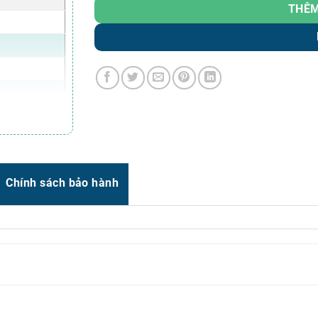
Zalo
0966.93.1717
THÊM
Zalo
0987.835.345
Zalo
0987.919.040
Thời gian:
Từ 8h-17h30 Thứ 2 đến Thứ 7
Email : support@vincode.com.vn
Chính sách bảo hành