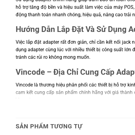
hỗ trợ tăng độ bền và hiệu suất làm việc của máy POS,
động thanh toán nhanh chóng, hiệu quả, nâng cao trải 
Hướng Dẫn Lắp Đặt Và Sử Dụng A
Việc lắp đặt adapter rất đơn giản, chỉ cần kết nối ja
dụng adapter cùng lúc với nhiều thiết bị công suất lớn
tránh các rủi ro không mong muốn.
Vincode – Địa Chỉ Cung Cấp Adap
Vincode là thương hiệu phân phối các thiết bị hỗ trợ
cam kết cung cấp sản phẩm chính hãng với giá thành 
Vincode.
Adapter máy POS Sunmi T2 chính hãng, tương thích t
⚡ Đảm bảo nguồn điện ổn định, an toàn cho thiết bị 
SẢN PHẨM TƯƠNG TỰ
Đội ngũ tư vấn chuyên nghiệp, hỗ trợ lắp đặt và sử d