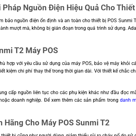
 Pháp Nguồn Điện Hiệu Quả Cho Thiết
 bảo nguồn điện ổn định và an toàn cho thiết bị POS Sunmi T2
ành mượt mà, không bị gián đoạn trong quá trình sử dụng. Ada
unmi T2 Máy POS
ù hợp với yêu cầu sử dụng của máy POS, bảo vệ máy khỏi các
tiết kiệm chi phí thay thế trong thời gian dài. Với thiết kế chắc
ung cấp nguồn liên tục cho các phụ kiện khác như đầu đọc mã
 hoặc doanh nghiệp. Để xem thêm các sản phẩm trong
danh m
ính Hãng Cho Máy POS Sunmi T2
hiết bị cũng như người dùng, giảm thiểu rủi ro cháy nổ do s