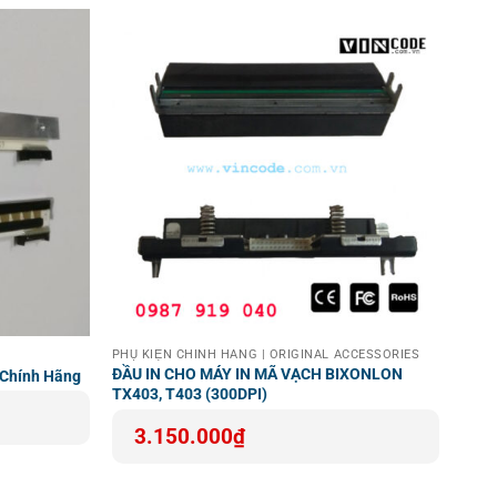
à an toàn với adapter máy POS Sunmi T2 chất lượng cao
PHỤ KIỆN CHÍNH HÃNG | ORIGINAL ACCESSORIES
ĐẦU IN CHO MÁY IN MÃ VẠCH BIXONLON
 Chính Hãng
TX403, T403 (300DPI)
3.150.000
₫