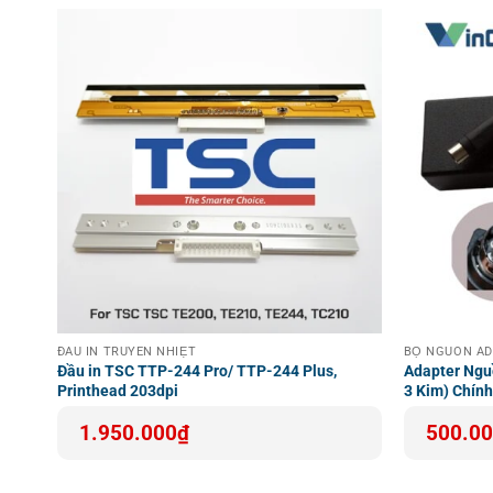
Liên hệ ngay:
0966931717
Email hỗ trợ: support@vincode.com.vn
Địa chỉ: Tầng 21 Capital Tower 109 Trần Hưng Đạo,
Website:
https://vincode.com.vn/linh-kien-may-pos-
Hãy để Vincode đồng hành cùng bạn trong việc vận hàn
nhất!
IES
ĐẦU IN TRUYỀN NHIỆT
BỘ NGUỒN A
Đầu in TSC TTP-244 Pro/ TTP-244 Plus,
Adapter Ngu
Printhead 203dpi
3 Kim) Chín
1.950.000
₫
500.0