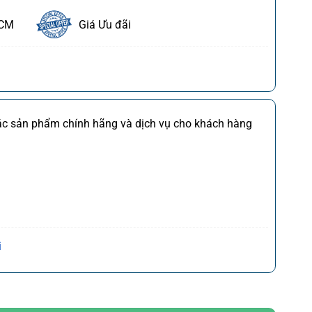
HCM
Giá Ưu đãi
ết
FDI
Chi tiết
các sản phẩm chính hãng và dịch vụ cho khách hàng
M
Chi tiết
*)
Chi tiết
(*)
Chi tiết
,CQ
)
Chi tiết
Trần Hưng Đạo, P. Cửa Nam, Q. Hoàn Kiếm, Tp. Hà
i