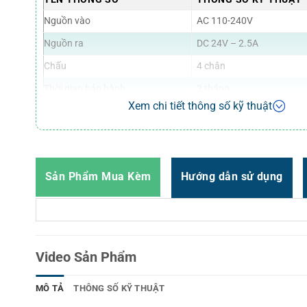
Nguồn vào
AC 110-240V
Nguồn ra
DC 24V – 2.5A
Chấu
4 chân
Thời gian bảo hành
3 tháng
Xem chi tiết thông số kỹ thuật
Hình thức giao hàng
Giao hàng tận nơi
Sản Phẩm Mua Kèm
Hướng dẫn sử dụng
Video Sản Phẩm
MÔ TẢ
THÔNG SỐ KỸ THUẬT