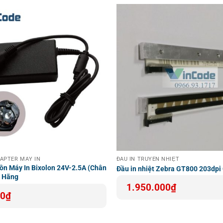
 Phường Cửa Nam, Thành phố Hà Nội, Việt Nam
phu-kien-ma-vach/
h hiệu quả thiết bị kinh doanh, đảm bảo nguồn điện ổn định v
DAPTER MÁY IN
ĐẦU IN TRUYỀN NHIỆT
ồn Máy In Bixolon 24V-2.5A (Chân
Đầu in nhiệt Zebra GT800 203dpi
h Hãng
1.950.000
₫
00
₫