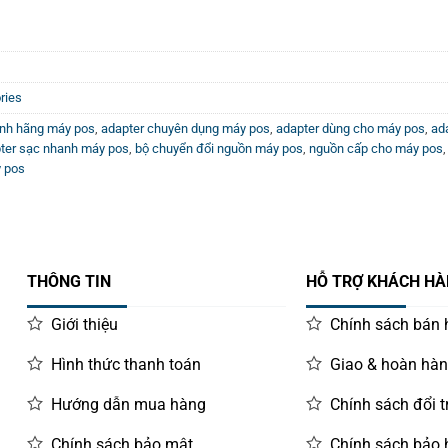
ories
ính hãng máy pos
,
adapter chuyên dụng máy pos
,
adapter dùng cho máy pos
,
ad
ter sạc nhanh máy pos
,
bộ chuyển đổi nguồn máy pos
,
nguồn cấp cho máy pos
y pos
THÔNG TIN
HỖ TRỢ KHÁCH H
Giới thiệu
Chính sách bán
Hình thức thanh toán
Giao & hoàn hà
Hướng dẫn mua hàng
Chính sách đổi t
Chính sách bảo mật
Chính sách bảo