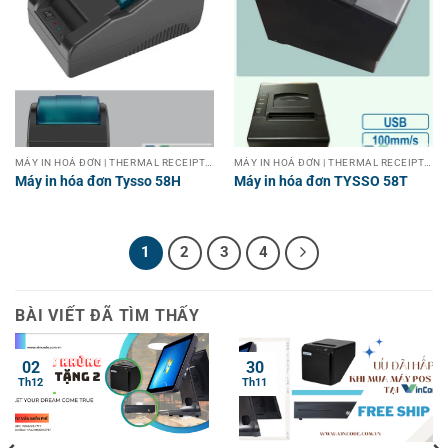
MÁY IN HOÁ ĐƠN | THERMAL RECEIPT PRINTER
MÁY IN HOÁ ĐƠN | THERMAL RECEIPT PRINTER
Máy in hóa đơn Tysso 58H
Máy in hóa đơn TYSSO 58T
1
2
3
4
BÀI VIẾT ĐÃ TÌM THẤY
02
30
Th12
Th11