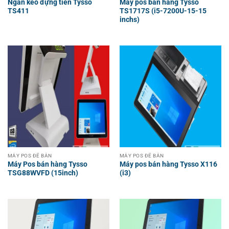
Ngăn kéo đựng tiền Tysso
Máy pos bán hàng Tysso
TS411
TS1717S (i5-7200U-15-15
inchs)
MÁY POS ĐỂ BÀN
MÁY POS ĐỂ BÀN
Máy Pos bán hàng Tysso
Máy pos bán hàng Tysso X116
TSG88WVFD (15inch)
(i3)