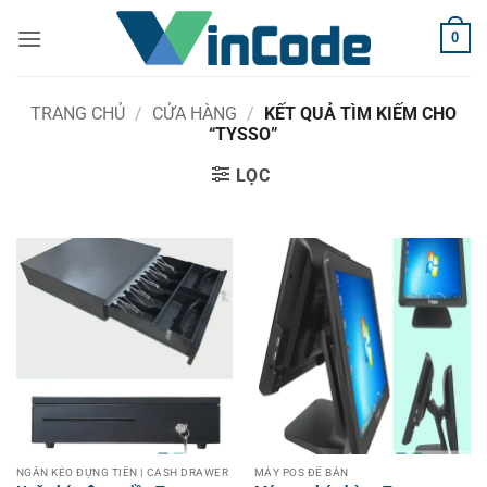
Bỏ
0
qua
nội
dung
TRANG CHỦ
/
CỬA HÀNG
/
KẾT QUẢ TÌM KIẾM CHO
“TYSSO”
LỌC
NGĂN KÉO ĐỰNG TIỀN | CASH DRAWER
MÁY POS ĐỂ BÀN