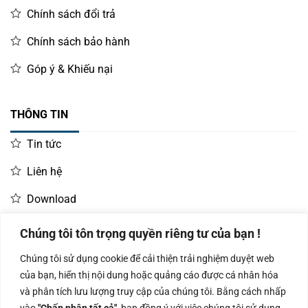
Chính sách đổi trả
Chính sách bảo hành
Góp ý & Khiếu nại
THÔNG TIN
Tin tức
Liên hệ
Download
Chúng tôi tôn trọng quyền riêng tư của bạn !
LIÊN HỆ MUA HÀNG
Chúng tôi sử dụng cookie để cải thiện trải nghiệm duyệt web
Kinh doanh:
KD Dự Án: 0987
Kế Toán:
của bạn, hiển thị nội dung hoặc quảng cáo được cá nhân hóa
0966.93.1717
835 345
0987.919.040
và phân tích lưu lượng truy cập của chúng tôi. Bằng cách nhấp
vào
"Chấp nhận tất cả"
, bạn đồng ý với việc chúng tôi sử dụng