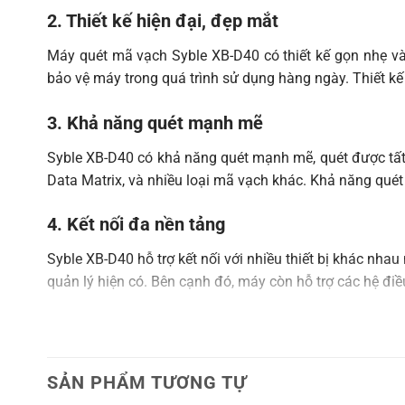
2. Thiết kế hiện đại, đẹp mắt
Relative
5%~95% RH（Non-condensing）
Humidity
Máy quét mã vạch Syble XB-D40 có thiết kế gọn nhẹ và
bảo vệ máy trong quá trình sử dụng hàng ngày. Thiết k
Drop/Shock
Withstands multiple times 3meters
Resistance
drops to concrete
3. Khả năng quét mạnh mẽ
Electrical Parameters
Syble XB-D40 có khả năng quét mạnh mẽ, quét được tất 
Voltage
DC5V±5%
Data Matrix, và nhiều loại mã vạch khác. Khả năng quét 
Current
120MA
4. Kết nối đa nền tảng
Syble XB-D40 hỗ trợ kết nối với nhiều thiết bị khác nha
quản lý hiện có. Bên cạnh đó, máy còn hỗ trợ các hệ đi
5. Dễ dàng sử dụng
Máy quét mã vạch Syble XB-D40 được thiết kế với tính
SẢN PHẨM TƯƠNG TỰ
đầu quét mã vạch. Giao diện người dùng thân thiện và 