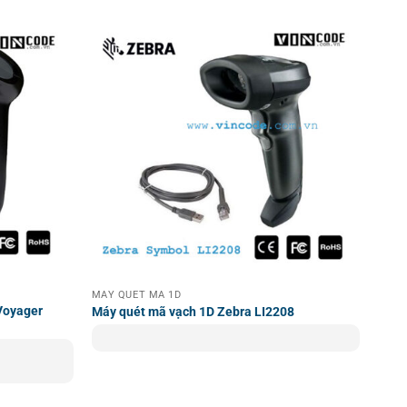
 cho các ngành bán lẻ, kho vận, y tế, và sản xuất. Ứng
vạch ở khoảng cách xa mà không gặp khó khăn. Điều này
MÁY QUÉT MÃ 1D
 tình huống yêu cầu tính di động cao. Tuy nhiên, với dây
Voyager
Máy quét mã vạch 1D Zebra LI2208
ặp khó khăn khi quét mã vạch dưới ánh sáng mạnh hoặc
 tốt nhất.