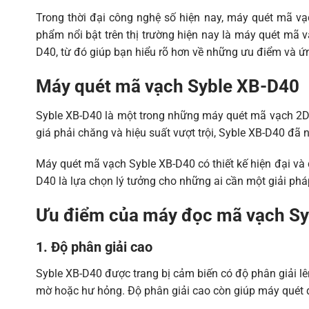
Precision
1D: ≥5mil, 2D: ≥10mil
Trong thời đại công nghệ số hiện nay,
máy quét mã vạ
Depth of
phẩm nổi bật trên thị trường hiện nay là máy quét mã 
35-190MM(13MIL, EAN13, PCS90%
scan field
D40, từ đó giúp bạn hiểu rõ hơn về những ưu điểm và ứ
Bit Error
1/005million
Máy quét mã vạch Syble XB-D40
Rate
Interface
USB-HID
Syble XB-D40 là một trong những
máy quét mã vạch 2
giá phải chăng và hiệu suất vượt trội, Syble XB-D40 đã
Physical Parameters
Máy quét mã vạch Syble XB-D40 có thiết kế hiện đại và
Material
ABS+PC
D40 là lựa chọn lý tưởng cho những ai cần một giải phá
Cable Length
2M
Ưu điểm của máy đọc mã vạch S
Environmental Parameters
1. Độ phân giải cao
Operating
-20℃~+60℃
Temperature
Syble XB-D40 được trang bị cảm biến có độ phân giải l
Storage
mờ hoặc hư hỏng. Độ phân giải cao còn giúp máy quét đ
-40℃~+70℃
Temperature