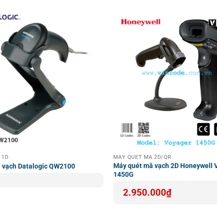
 thể được sử dụng trong nhiều lĩnh vực khác nhau. Máy phù hợp
giảm thiểu sai sót và tiết kiệm thời gian.
kết nối dài 2 mét, cho phép người dùng di chuyển và quét mã 
àng bán lẻ có không gian rộng.
g vẫn có một số nhược điểm nhỏ mà người dùng cần lưu ý:
 1D
MÁY QUÉT MÃ 2D/QR
trợ kết nối không dây, điều này có thể gây bất tiện trong một số
Máy quét mã vạch 2D Honeywell 
 vạch Datalogic QW2100
1450G
 mã vạch ở khoảng cách xa.
2.950.000
₫
i trường bụi bẩn có thể bị giảm
: Máy quét mã vạch có thể g
ng phải chọn môi trường quét phù hợp để đảm bảo hiệu suất quét