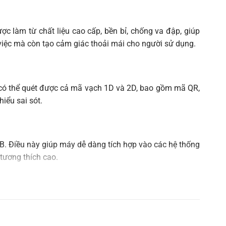
 làm từ chất liệu cao cấp, bền bỉ, chống va đập, giúp
việc mà còn tạo cảm giác thoải mái cho người sử dụng.
y có thể quét được cả mã vạch 1D và 2D, bao gồm mã QR,
iểu sai sót.
USB. Điều này giúp máy dễ dàng tích hợp vào các hệ thống
tương thích cao.
 Chỉ cần kết nối máy với thiết bị qua cổng USB và bắt
không cần qua nhiều hướng dẫn.