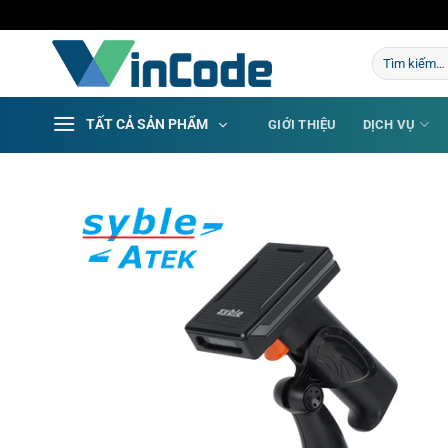
Bỏ
qua
Tìm
nội
kiếm:
dung
TẤT CẢ SẢN PHẨM
GIỚI THIỆU
DỊCH VỤ