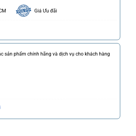
HCM
Giá Ưu đãi
ết
FDI
Chi tiết
các sản phẩm chính hãng và dịch vụ cho khách hàng
M
Chi tiết
*)
Chi tiết
(*)
Chi tiết
,CQ
)
Chi tiết
Trần Hưng Đạo, P. Cửa Nam, Q. Hoàn Kiếm, Tp. Hà
i