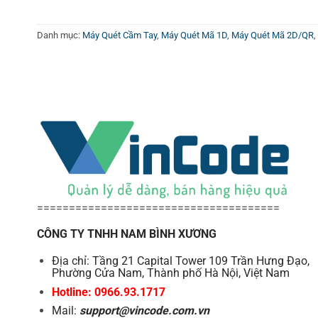
Ứng dụng của máy quét mã vạch 
Danh mục:
Máy Quét Cầm Tay
,
Máy Quét Mã 1D
,
Máy Quét Mã 2D/QR
,
Trong ngành bán lẻ
:
Máy quét mã vạch Syble XB-D40
phẩm. Điều này giúp giảm thời gian chờ đợi của khác
sai sót trong việc kiểm kê hàng hóa.
Trong kho vận
:
Trong ngành kho vận, Syble XB-D40
liệu được ghi nhận chính xác, giảm thiểu sai sót và 
Trong y tế
:
Syble XB-D40 được sử dụng để quản lý th
và dễ dàng truy xuất khi cần. Trong các bệnh viện và
Trong sản xuất
:
Máy quét mã vạch Syble XB-D40 giúp
======================================
tin chính xác về từng giai đoạn sản xuất, từ đó n
một cách hiệu quả, giảm thiểu lãng phí và thất thoát.
CÔNG TY TNHH NAM BÌNH XƯƠNG
Tính năng kỹ thuật
Địa chỉ: Tầng 21 Capital Tower 109 Trần Hưng Đạo,
Phường Cửa Nam, Thành phố Hà Nội, Việt Nam
Hotline: 0966.93.1717
Syble XB-D40 không chỉ nổi bật với các ưu điểm và ứng
Mail:
support@vincode.com.vn
này bao gồm: