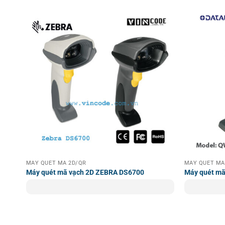
6. Ứng dụng đa dạng
Với khả năng quét nhanh và chính xác, Syble XB-D40 có
dụng đa dạng của máy giúp nâng cao hiệu suất làm việc, 
7. Cable kết nối dài 2M
Máy quét mã vạch Syble XB-D40 được trang bị dây cáp 
đặc biệt hữu ích trong các kho hàng lớn hoặc các cửa h
Nhược điểm của Syble XB-D40
Mặc dù Syble XB-D40 có nhiều ưu điểm vượt trội, nhưn
MÁY QUÉT MÃ 2D/QR
MÁY QUÉT MÃ
Không có kết nối không dây
: Syble XB-D40 không hỗ 
Máy quét mã vạch 2D ZEBRA DS6700
Máy quét mã
cáp dài 2 mét, máy vẫn có thể đáp ứng nhu cầu quét
Khả năng quét mã vạch dưới ánh sáng mạnh hoặc mô
trong môi trường bụi bẩn. Điều này đòi hỏi người dù