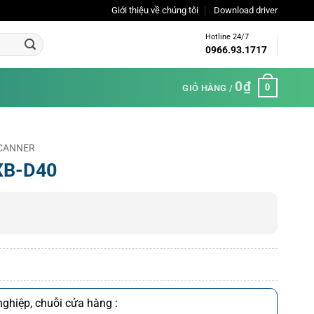
Giới thiệu về chúng tôi
Download driver
Hotline 24/7
0966.93.1717
0
₫
0
GIỎ HÀNG /
 SCANNER
XB-D40
ghiệp, chuỗi cửa hàng :