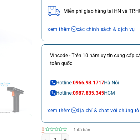
Miễn phí giao hàng tại HN và TP.
Chính sách bán hàng và dịch vụ
xem thêm
các chính sách & dịch vụ
Ưu đãi chuỗi cửa hàng, siêu thị
Chi ti
Ưu đãi khách hàng doanh nghiệp cả 
Vincode - Trên 10 năm uy tín cung cấp 
Miễn phí giao hàng 10km tại HN,HC
toàn quốc
Đổi mới sản phẩm trong 7 ngày đầu (
Mua online - giao hàng nhanh chóng 
Hotline:
0966.93.1717
Hà Nội
Chất lượng sản phẩm chính hãng CO
Hotline:
0987.835.345
HCM
Thanh toán chuyển khoản QRcode (*
Hà
Tầng 21 Capital Tower 109 
xem thêm
địa chỉ & chat với chúng tô
Nội:
Nội
Kinh doanh online HN
0
1 đã bán
0
Máy quét mã vạch Syble XB-D40 số lượng