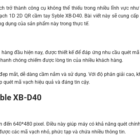
ch
trở thành công cụ không thể thiếu trong nhiều lĩnh vực như 
vạch 1D 2D QR cầm tay Syble XB-D40. Bài viết này sẽ cung cấ
)
ng dụng của sản phẩm này trong thực tế.
D
hàng đầu hiện nay, được thiết kế để đáp ứng nhu cầu quét m
 nhanh chóng chiếm được lòng tin của nhiều khách hàng.
 đẹp mắt, dễ dàng cầm nắm và sử dụng. Với độ phân giải cao, k
p quét mã vạch hiệu quả và đáng tin cậy.
yble XB-D40
ên đến 640*480 pixel. Điều này giúp máy có khả năng quét chín
ược các mã vạch nhỏ, phức tạp và chứa nhiều thông tin.