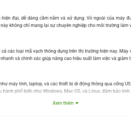
 hiện đại, dễ dàng cầm nắm và sử dụng. Vỏ ngoài của máy được
ế này không chỉ mang lại sự chuyên nghiệp cho môi trường làm 
cả các loại mã vạch thông dụng trên thị trường hiện nay. Má
nhanh và chính xác giúp nâng cao hiệu suất làm việc và giảm th
u như máy tính, laptop, và các thiết bị di động thông qua cổng 
ều hành phổ biến như Windows, Mac OS, và Linux, đảm bảo tính 
Xem thêm
 năng “cắm và sử dụng”, không cần cài đặt phần mềm phức tạp.
dễ hiểu, giúp người dùng dễ dàng thao tác và sử dụng máy mà 