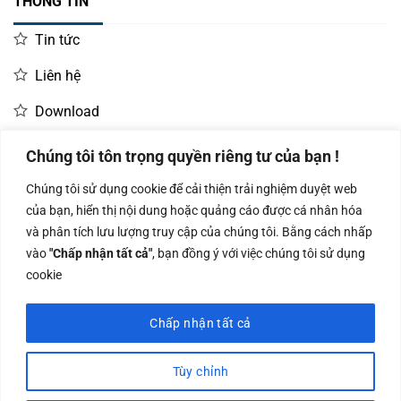
THÔNG TIN
Tin tức
Liên hệ
Download
Chúng tôi tôn trọng quyền riêng tư của bạn !
LIÊN HỆ MUA HÀNG
Chúng tôi sử dụng cookie để cải thiện trải nghiệm duyệt web
Kinh doanh:
KD Dự Án: 0987
Kế Toán:
của bạn, hiển thị nội dung hoặc quảng cáo được cá nhân hóa
0966.93.1717
835 345
0987.919.040
và phân tích lưu lượng truy cập của chúng tôi. Bằng cách nhấp
vào
"Chấp nhận tất cả"
, bạn đồng ý với việc chúng tôi sử dụng
cookie
Chấp nhận tất cả
Công ty TNHH Nam Bình Xương - Số ĐKKD: 0108783483 cấp ngày
14/06/2019 bởi Sở Kế Hoạch và Đầu Tư Tp. Hà Nội
Tùy chỉnh
Visa
PayPal
Stripe
MasterCard
Cash