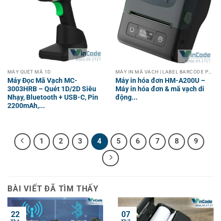
MÁY QUÉT MÃ 1D
MÁY IN MÃ VẠCH | LABEL BARCODE PRINTER
Máy Đọc Mã Vạch MC-
Máy in hóa đơn HM-A200U –
3003HRB – Quét 1D/2D Siêu
Máy in hóa đơn & mã vạch di
Nhạy, Bluetooth + USB-C, Pin
động...
2200mAh,...
1
2
3
4
5
6
7
8
9
BÀI VIẾT ĐÃ TÌM THẤY
22
07