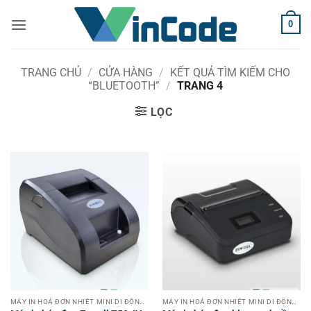
Bỏ
0
qua
nội
dung
TRANG CHỦ
/
CỬA HÀNG
/
KẾT QUẢ TÌM KIẾM CHO
“BLUETOOTH”
/
TRANG 4
LỌC
MÁY IN HOÁ ĐƠN NHIỆT MINI DI ĐỘNG KHÔNG DÂY CẦM TAY
MÁY IN HOÁ ĐƠN NHIỆT MINI DI ĐỘNG KHÔNG DÂY CẦM TAY