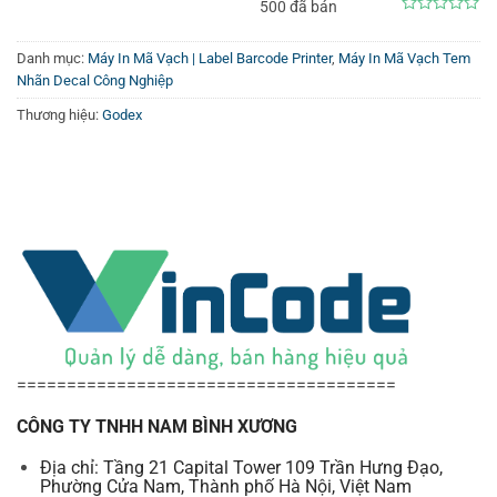
500 đã bán
0
out
of
Danh mục:
Máy In Mã Vạch | Label Barcode Printer
,
Máy In Mã Vạch Tem
5
Nhãn Decal Công Nghiệp
Thương hiệu:
Godex
Cấu tạo khoang cứa giấy mực của Godex GX4600i
Máy in GoDEX GX4600i với độ phân giải cao lên đến 600
dpi mang lại những kết quả in sắc nét, đồng thời vẫn duy
trì tốc độ in nhanh lên đến 8 IPS. GX4600i được trang bị
đầy đủ tính năng để hỗ trợ các ứng dụng đòi hỏi khắt khe
nhất của bạn. Với thiết kế bằng thép chắc chắn, GX4600i
hoạt động mạnh mẽ và đáng tin cậy trong mọi môi trường.
======================================
CÔNG TY TNHH NAM BÌNH XƯƠNG
Địa chỉ: Tầng 21 Capital Tower 109 Trần Hưng Đạo,
Phường Cửa Nam, Thành phố Hà Nội, Việt Nam