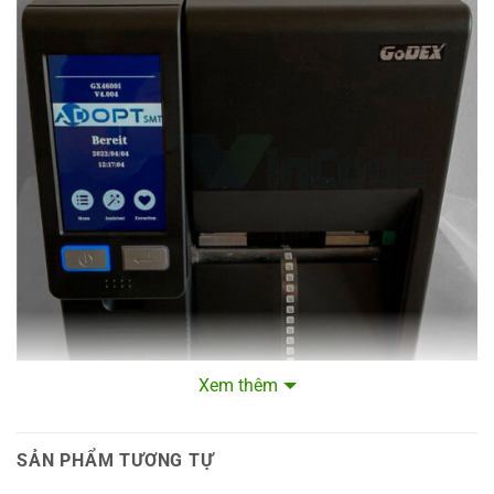
Xem thêm
Hình ảnh thực tế GoDEX GX4600i in nhãn dán lên sản phẩm là
bo mạch chủ của điện thoại thông minh
SẢN PHẨM TƯƠNG TỰ