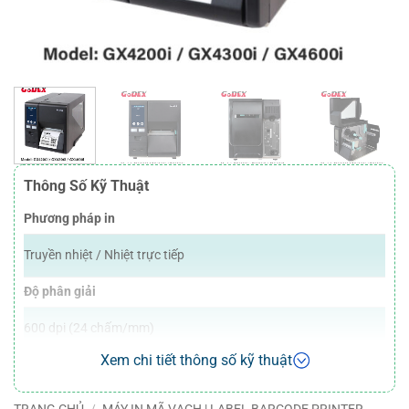
Thông Số Kỹ Thuật
Phương pháp in
Truyền nhiệt / Nhiệt trực tiếp
Độ phân giải
600 dpi (24 chấm/mm)
Xem chi tiết thông số kỹ thuật
Tốc độ in
8 ips (203,2 mm/s)
TRANG CHỦ
/
MÁY IN MÃ VẠCH | LABEL BARCODE PRINTER