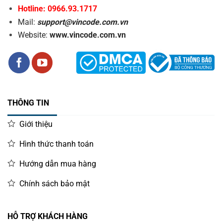
Hotline: 0966.93.1717
Mail:
support@vincode.com.vn
Website:
www.vincode.com.vn
THÔNG TIN
Giới thiệu
Hình thức thanh toán
Hướng dẫn mua hàng
Cấu tạo mặt sau và các cổng kết nối của Godex GX4600i
Chính sách bảo mật
Tính năng nổi bật của máy in mã vạch
GoDEX
GX4
6
00i
600dpi
HỖ TRỢ KHÁCH HÀNG