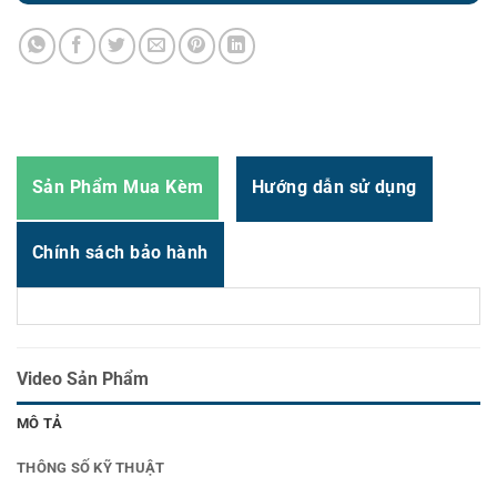
Thời gian:
Từ 8h-17h30 Thứ 2 đến Thứ 7
Email : support@vincode.com.vn
Sản Phẩm Mua Kèm
Hướng dẫn sử dụng
Chính sách bảo hành
Video Sản Phẩm
MÔ TẢ
THÔNG SỐ KỸ THUẬT