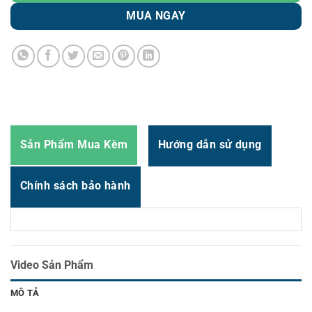
Zalo
0987.835.345
MUA NGAY
Zalo
0987.919.040
Thời gian:
Từ 8h-17h30 Thứ 2 đến Thứ 7
Email : support@vincode.com.vn
Sản Phẩm Mua Kèm
Hướng dẫn sử dụng
Chính sách bảo hành
Video Sản Phẩm
MÔ TẢ