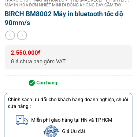
– Nhận giao hàng và lắp đặt từ 8h00 – 21h00 tất cả
MÁY IN HOÁ ĐƠN NHIỆT MINI DI ĐỘNG KHÔNG DÂY CẦM TAY
các ngày
BIRCH BM8002 Máy in bluetooth tốc độ
90mm/s
(Cả ngày lễ, T7 và Chủ Nhật)
2.550.000
₫
Giá chưa bao gồm VAT
Còn hàng
Chính sách ưu đãi cho khách hàng doanh nghiệp, chuỗi
cửa hàng :
Miễn phí giao hàng tại HN và TP.HCM
Giá Ưu đãi