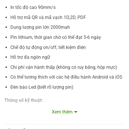
In tốc độ cao 90mm/s
Hỗ trợ mã QR và mã vạch 1D,2D, PDF
Dung lượng pin lớn 2000mah
Pin lithium, thời gian chờ có thể đạt 5-6 ngày
Chế độ tự động on/off, tiết kiệm điện
Hỗ trợ đa ngôn ngữ
Chi phí vận hành thấp (không có ruy băng, hộp mực)
Có thể tương thích với các hệ điều hành Android và iOS
Đèn báo Led (biết rõ lượng pin)
Thông số kỹ thuật:
Model: BM8002
Xem thêm
Standard RS232 / USB / Bluetooth 2.0(4.0)/
Interfaces
SPP agreement ( Optional)