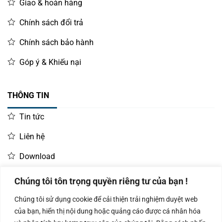
Giao & hoàn hàng
sách bảo hành dài theo tiêu chuẩn nhà sản xuất.
Chính sách đổi trả
Hotline tư vấn viễn phí: 0987919040
Chính sách bảo hành
Góp ý & Khiếu nại
THÔNG TIN
Tin tức
Liên hệ
Download
Chúng tôi tôn trọng quyền riêng tư của bạn !
LIÊN HỆ MUA HÀNG
Chúng tôi sử dụng cookie để cải thiện trải nghiệm duyệt web
Kinh doanh:
KD Dự Án: 0987
Kế Toán:
của bạn, hiển thị nội dung hoặc quảng cáo được cá nhân hóa