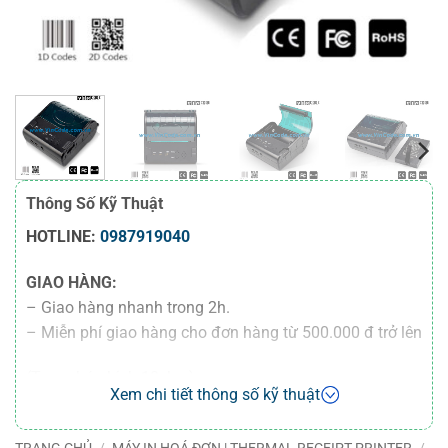
Thông Số Kỹ Thuật
HOTLINE:
0987919040
GIAO HÀNG:
– Giao hàng nhanh trong 2h.
– Miễn phí giao hàng cho đơn hàng từ 500.000 đ trở lên
(Trong bán kính 10 km).
Xem chi tiết thông số kỹ thuật
– Miễn phí giao hàng 100 km cho đơn hàng từ
50.000.000 đ trở lên
TRANG CHỦ
/
MÁY IN HOÁ ĐƠN | THERMAL RECEIPT PRINTER
/