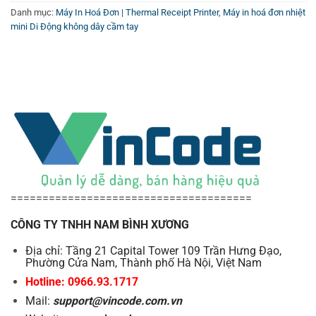
Danh mục:
Máy In Hoá Đơn | Thermal Receipt Printer
,
Máy in hoá đơn nhiệt
Type
Roll Paper
mini Di Động không dây cầm tay
Width
80±1mm
Roll Diameter
83mm
Paper
0.06-0.08mm
Thickness
Electrical
7.4v DV/2000mA (Re-chargeable lithium
Battery
battery)
Charging Mode
external 9V/1.5-2A
======================================
Print Head
Reliability ( Thermal Head 37 X 150000000)
CÔNG TY TNHH NAM BÌNH XƯƠNG
Print Reliability
100km
Địa chỉ: Tầng 21 Capital Tower 109 Trần Hưng Đạo,
Physical
Phường Cửa Nam, Thành phố Hà Nội, Việt Nam
Dimension
11.3*10.9*52cm
Hotline: 0966.93.1717
563g (including accessories: lithium-ion
Mail:
support@vincode.com.vn
Unit Weight
batteries, cable, test paper); Net weight: 288g