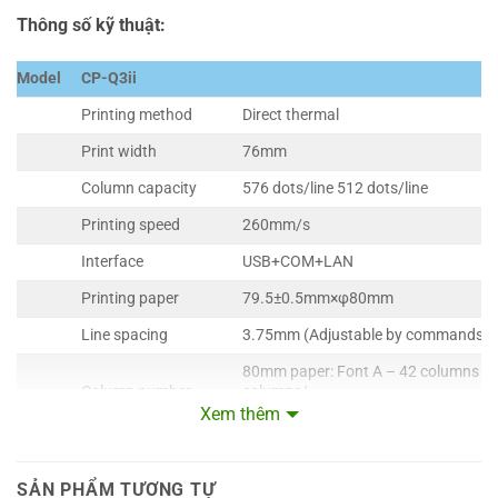
Thông số kỹ thuật:
Model
CP-Q3ii
Printing method
Direct thermal
Print width
76mm
Column capacity
576 dots/line 512 dots/line
Printing speed
260mm/s
Interface
USB+COM+LAN
Printing paper
79.5±0.5mm×φ80mm
Line spacing
3.75mm (Adjustable by commands)
80mm paper: Font A – 42 columns or
Column number
columns/
Chinese,traditional Chinese – 21 co
Xem thêm
ANK，Font A：1.5×3.0mm（12×24 d
Character size
Chinese,traditional Chinese:3.0×3
SẢN PHẨM TƯƠNG TỰ