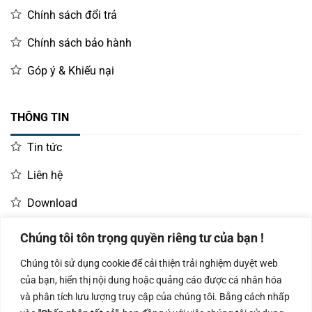
Chính sách đổi trả
Chính sách bảo hành
Góp ý & Khiếu nại
THÔNG TIN
Tin tức
Liên hệ
Download
Chúng tôi tôn trọng quyền riêng tư của bạn !
LIÊN HỆ MUA HÀNG
Chúng tôi sử dụng cookie để cải thiện trải nghiệm duyệt web
Kinh doanh:
KD Dự Án: 0987
Kế Toán:
của bạn, hiển thị nội dung hoặc quảng cáo được cá nhân hóa
0966.93.1717
835 345
0987.919.040
và phân tích lưu lượng truy cập của chúng tôi. Bằng cách nhấp