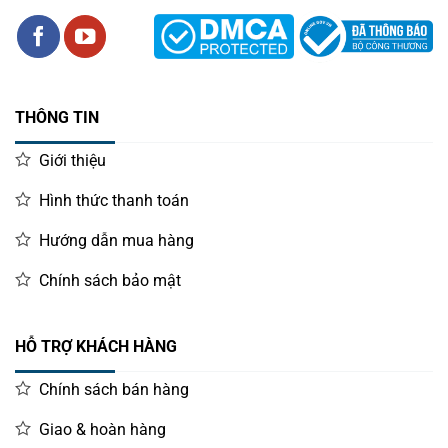
Máy in hoá đơn
BIRCH BP-Q3ii
được phân phối chính hãng
tại Việt Nam qua website:
www.vincode.com.vn
Sản phẩm được đóng gói cẩn thận, đầy đủ phụ kiện, chính
sách bảo hành dài theo tiêu chuẩn nhà sản xuất.
THÔNG TIN
Hotline tư vấn viễn phí: 0987919040
Giới thiệu
Hình thức thanh toán
Hướng dẫn mua hàng
Chính sách bảo mật
HỖ TRỢ KHÁCH HÀNG
Chính sách bán hàng
Giao & hoàn hàng