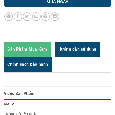
MUA NGAY
Zalo
0987.919.040
Thời gian:
Từ 8h-17h30 Thứ 2 đến Thứ 7
Email : support@vincode.com.vn
Sản Phẩm Mua Kèm
Hướng dẫn sử dụng
Chính sách bảo hành
Video Sản Phẩm
MÔ TẢ
THÔNG SỐ KỸ THUẬT