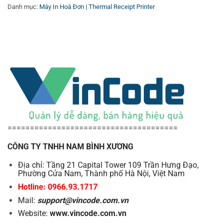
Danh mục:
Máy In Hoá Đơn | Thermal Receipt Printer
Power source
Output：DC 24V/2.5A
Cash drawer output
DC 24V/1A
Physical characteristics
Weight
1.78KG
Dimensions
198×148×138mm (D×W×H)
Environmental Requirements
Work environment
Temperature (0～45) humidity(10～
======================================
Storage environment
Temperature(-10～60℃) humidity(
CÔNG TY TNHH NAM BÌNH XƯƠNG
Reliability
Cutter life
1.5 million cuts
Địa chỉ: Tầng 21 Capital Tower 109 Trần Hưng Đạo,
Phường Cửa Nam, Thành phố Hà Nội, Việt Nam
Printer head life
100KM
Hotline: 0966.93.1717
Mail:
support@vincode.com.vn
Website:
www.vincode.com.vn