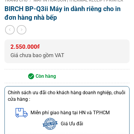
– Nhận giao hàng và lắp đặt từ 8h00 – 21h00 tất cả
BIRCH BP-Q3ii Máy in dành riêng cho in
các ngày
đơn hàng nhà bếp
(Cả ngày lễ, T7 và Chủ Nhật)
2.550.000
₫
Giá chưa bao gồm VAT
Còn hàng
Chính sách ưu đãi cho khách hàng doanh nghiệp, chuỗi
cửa hàng :
Miễn phí giao hàng tại HN và TP.HCM
Giá Ưu đãi